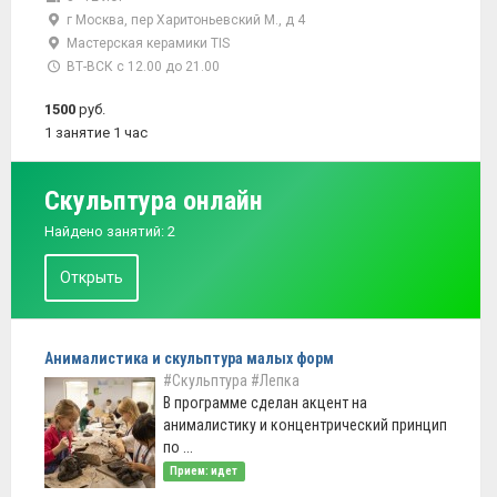
г Москва, пер Харитоньевский М., д 4
Мастерская керамики TIS
ВТ-ВСК с 12.00 до 21.00
1500
руб.
1 занятие 1 час
Скульптура онлайн
Найдено занятий: 2
Открыть
Анималистика и скульптура малых форм
#Скульптура
#Лепка
В программе сделан акцент на
анималистику и концентрический принцип
по ...
Прием: идет