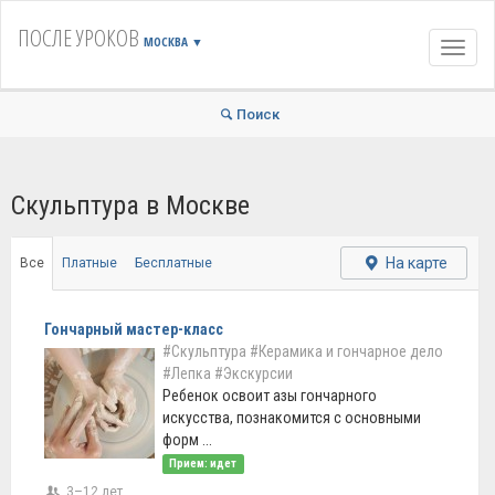
ПОСЛЕ УРОКОВ
МОСКВА
▼
Навиг
Поиск
Скульптура в Москве
На карте
Все
Платные
Бесплатные
Гончарный мастер-класс
#Скульптура
#Керамика и гончарное дело
#Лепка
#Экскурсии
Ребенок освоит азы гончарного
искусства, познакомится с основными
форм ...
Прием: идет
3–12 лет