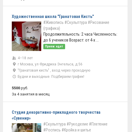
Художественная школа "Гранатовая Кисть"
#Живопись
#Скульптура
#Рисование
(графика)
Продолжительность: 2 часа Численность:
до 6 учеников Возраст: от 4-х ...
Прием: идет
4–18 лет
г Москва, ул Фридриха Энгельса, д 56
"Гранатовая кисть" , вход через проходную
Будни и выходные. Подбираем график!
5500
руб.
За 4 занятия в месяц
Студия декоративно-прикладного творчества
«Сувенир»
#Скульптура
#Рукоделие
#Плетение
#Роспись
#Кройка и шитье