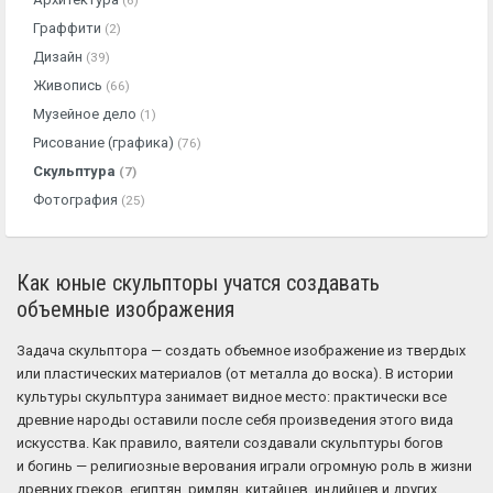
(6)
Граффити
(2)
Дизайн
(39)
Живопись
(66)
Музейное дело
(1)
Рисование (графика)
(76)
Скульптура
(7)
Фотография
(25)
Как юные скульпторы учатся создавать
объемные изображения
Задача скульптора — создать объемное изображение из твердых
или пластических материалов (от металла до воска). В истории
культуры скульптура занимает видное место: практически все
древние народы оставили после себя произведения этого вида
искусства. Как правило, ваятели создавали скульптуры богов
и богинь — религиозные верования играли огромную роль в жизни
древних греков, египтян, римлян, китайцев, индийцев и других