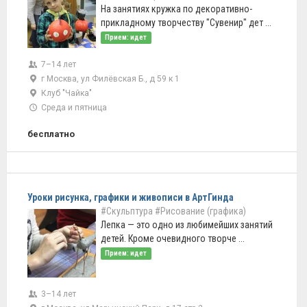
На занятиях кружка по декоративно-
прикладному творчеству "Сувенир" дет ...
Прием: идет
7–14 лет
г Москва, ул Филёвская Б., д 59 к 1
Клуб "Чайка"
Среда и пятница
бесплатно
Уроки рисунка, графики и живописи в АртГинда
#Скульптура
#Рисование (графика)
Лепка — это одно из любимейших занятий
детей. Кроме очевидного творче ...
Прием: идет
3–14 лет