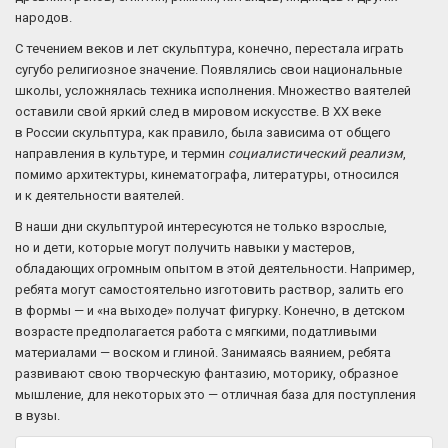
народов.
С течением веков и лет скульптура, конечно, перестала играть
сугубо религиозное значение. Появлялись свои национальные
школы, усложнялась техника исполнения. Множество ваятелей
оставили свой яркий след в мировом искусстве. В XX веке
в России скульптура, как правило, была зависима от общего
направления в культуре, и термин
социалистический реализм
,
помимо архитектуры, кинематографа, литературы, относился
и к деятельности ваятелей.
В наши дни скульптурой интересуются не только взрослые,
но и дети, которые могут получить навыки у мастеров,
обладающих огромным опытом в этой деятельности. Например,
ребята могут самостоятельно изготовить раствор, залить его
в формы — и «на выходе» получат фигурку. Конечно, в детском
возрасте предполагается работа с мягкими, податливыми
материалами — воском и глиной. Занимаясь ваянием, ребята
развивают свою творческую фантазию, моторику, образное
мышление, для некоторых это — отличная база для поступления
в вузы.