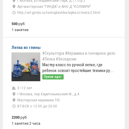
г Москва, ул Марьинский Парк, д 17 стр 2
Арт-мастерская "ГИНДА" и АНО Д "КОЛИБРИ"
http://art-ginda.ru/testoplastika-lepka-iz-testa-2.html
500
руб.
1 занятие
Лепка из глины
#Скульптура
#Керамика и гончарное дело
#Лепка
#Экскурсии
Мастер-класс по ручной лепке, где
ребенок освоит простейшие техники ру ...
Прием: идет
3–12 лет
г Москва, пер Харитоньевский М., д 4
Мастерская керамики TIS
ВТ-ВСК с 12.00 до 20.00
2200
руб.
1 занятие 2 часа