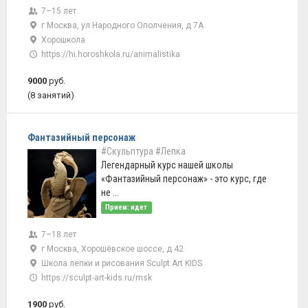
7–15 лет
г Москва, ул Народного Ополчения, д 7А
Хорошкола
https://hi.horoshkola.ru/animalistika
9000
руб.
(8 занятий)
Фантазийный персонаж
#Скульптура
#Лепка
Легендарный курс нашей школы
«Фантазийный персонаж» - это курс, где
не ...
Прием: идет
7–18 лет
г Москва, Хорошёвское шоссе, д 42
Школа лепки и рисования Sculpt Art KIDS
https://sculpt-art-kids.ru/msk
1900
руб.