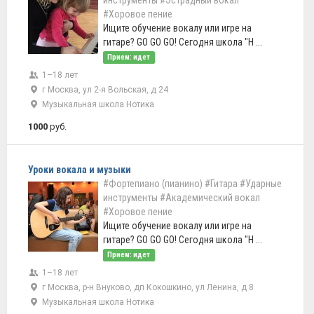
инструменты
#Эстрадный вокал
#Хоровое пение
Ищите обучение вокалу или игре на
гитаре? GO GO GO! Сегодня школа "Н ...
Прием: идет
1–18 лет
г Москва, ул 2-я Вольская, д 24
Музыкальная школа Нотика
1000
руб.
Уроки вокала и музыки
#Фортепиано (пианино)
#Гитара
#Ударные
инструменты
#Академический вокал
#Хоровое пение
Ищите обучение вокалу или игре на
гитаре? GO GO GO! Сегодня школа "Н ...
Прием: идет
1–18 лет
г Москва, р-н Внуково, дп Кокошкино, ул Ленина, д 8
Музыкальная школа Нотика