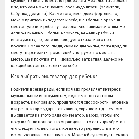
музыки, то пианино можно приобрести. Нередко так делают
и те, кто сам может научить свое чадо играть (родители,
бабушка, дедушка). Кроме того, имея дома фортепиано,
можно пригласить педагога к себе, и он больше времени
сможет уделить ребенку, персонально занимаясь с ним. Но
если же пианино — больше прихоть, нежели «рабочий
инструмент», то, конечно, следует отказаться от его
покупки. Более того, люди, снимающие жилье, тоже вряд ли
смогут перевозить громоздкий инструмент с места на
место. Да и покупка эта — довольно затратная, далеко не
каждый может позволить ее себе.
Как выбрать синтезатор для ребенка
Родители всегда рады, если их чадо проявляет интерес к
музыкальным инструментам, ведь именно в детском
возрасте, как правило, проявляются способности человека
к игре на гитаре, ударных, пианино, скрипке и т.д. Немного
выбивается из этого ряда синтезатор. Важно, чтобы его
покупка была полностью оправдана — то есть приобретать
его следует только тогда, когда есть уверенность в его
использовании по назначению. Моделей существует немало