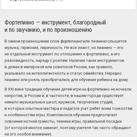
Фортепиано — инструмент, благородный
и по звучанию, и по произношению
В самом произношении слов
фортепиано
или
пианино
слышится
музыка, гармония, лиричность. Не все знают, но пианино — это
не отдельный инструмент по отношению к фортепиано, а его
разновидность, наряду с роялем. Наличие таких инструментов
в домах в имперской или советской России, как правило,
указывало на интеллигентность и статус семейства. Нередко
пианино или рояль приобретались для обучения ребенка на дому.
В XXI веке традиции обучения детей игре на фортепиано не исчезли:
напротив, в России и, в частности, в нашем городе существует
немало музыкальных школ, кружков, творческих студий,
в которых опытные мастера и педагоги учат ребят всем тонкостям
и особенностям игры. Комплексное обучение предполагает
освоение нотной грамоты, техники игры, правильной посадки
(от которой многое зависит, поэтому учителя так часто обращают
на это особое внимание).