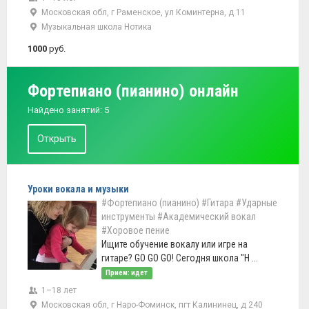
Московская обл, г Раменское, ул Коминтерна, д 11
Музыкальная школа Нотика
1000
руб.
Фортепиано (пианино) онлайн
Найдено занятий: 5
Открыть
Уроки вокала и музыки
#Фортепиано (пианино)
#Гитара
#Ударные
инструменты
#Академический вокал
#Хоровое пение
Ищите обучение вокалу или игре на
гитаре? GO GO GO! Сегодня школа "Н ...
Прием: идет
1–18 лет
Московская обл, г Наро-Фоминск, пгт Калининец, д 240