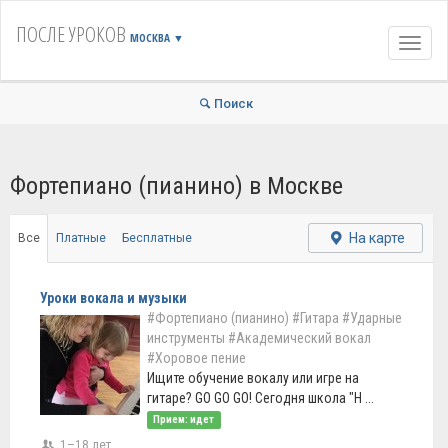
ПОСЛЕ УРОКОВ
МОСКВА
▼
Навиг
Поиск
Фортепиано (пианино) в Москве
На карте
Все
Платные
Бесплатные
Уроки вокала и музыки
#Фортепиано (пианино)
#Гитара
#Ударные
инструменты
#Академический вокал
#Хоровое пение
Ищите обучение вокалу или игре на
гитаре? GO GO GO! Сегодня школа "Н ...
Прием: идет
1–18 лет