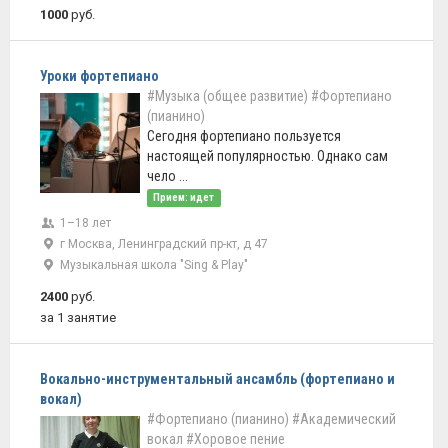
1000
руб.
Уроки фортепиано
#Музыка (общее развитие)
#Фортепиано
(пианино)
Сегодня фортепиано пользуется
настоящей популярностью. Однако сам
чело ...
Прием: идет
1–18 лет
г Москва, Ленинградский пр-кт, д 47
Музыкальная школа "Sing & Play"
2400
руб.
за 1 занятие
Вокально-инструментальный ансамбль (фортепиано и
вокал)
#Фортепиано (пианино)
#Академический
вокал
#Хоровое пение