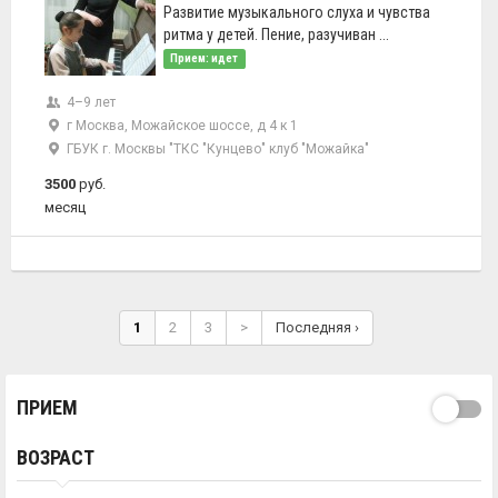
Развитие музыкального слуха и чувства
ритма у детей. Пение, разучиван ...
Прием: идет
4–9 лет
г Москва, Можайское шоссе, д 4 к 1
ГБУК г. Москвы "ТКС "Кунцево" клуб "Можайка"
3500
руб.
месяц
1
2
3
>
Последняя ›
ПРИЕМ
ВОЗРАСТ