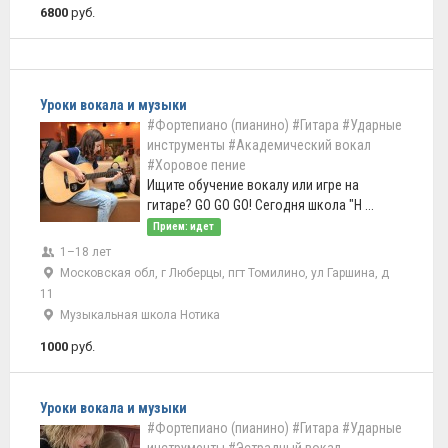
6800
руб.
Уроки вокала и музыки
#Фортепиано (пианино)
#Гитара
#Ударные
инструменты
#Академический вокал
#Хоровое пение
Ищите обучение вокалу или игре на
гитаре? GO GO GO! Сегодня школа "Н ...
Прием: идет
1–18 лет
Московская обл, г Люберцы, пгт Томилино, ул Гаршина, д
11
Музыкальная школа Нотика
1000
руб.
Уроки вокала и музыки
#Фортепиано (пианино)
#Гитара
#Ударные