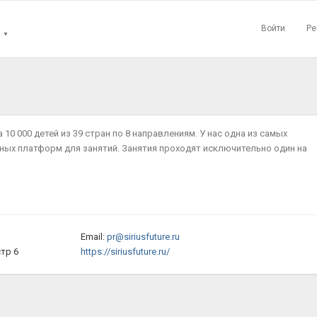
Войти
Ре
▼
 10 000 детей из 39 стран по 8 направлениям. У нас одна из самых
ых платформ для занятий. Занятия проходят исключительно один на
Email:
pr@siriusfuture.ru
стр 6
https://siriusfuture.ru/