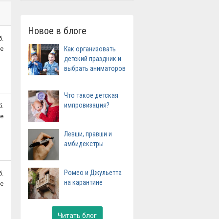
Новое в блоге
б.
ие
Как организовать
детский праздник и
выбрать аниматоров
Что такое детская
импровизация?
б.
ие
Левши, правши и
амбидекстры
Ромео и Джульетта
б.
на карантине
ие
Читать блог