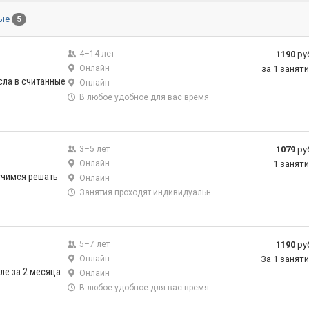
ные
5
4–14 лет
1190
ру
Онлайн
за 1 занят
сла в считанные
Онлайн
В любое удобное для вас время
3–5 лет
1079
ру
Онлайн
1 занят
аучимся решать
Онлайн
Занятия проходят индивидуально в онлайн формате
5–7 лет
1190
ру
Онлайн
За 1 занят
ле за 2 месяца
Онлайн
В любое удобное для вас время