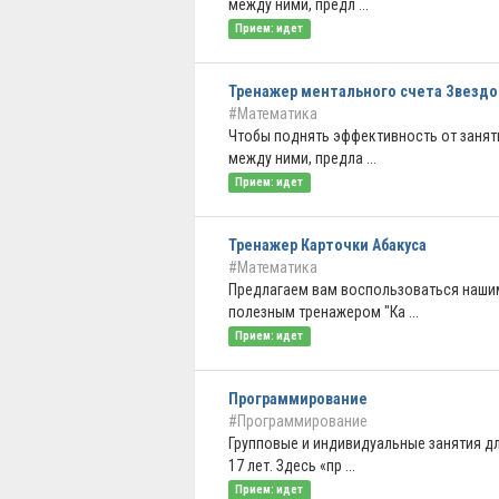
между ними, предл ...
Прием: идет
Тренажер ментального счета Звезд
#Математика
Чтобы поднять эффективность от занят
между ними, предла ...
Прием: идет
Тренажер Карточки Абакуса
#Математика
Предлагаем вам воспользоваться наши
полезным тренажером "Ка ...
Прием: идет
Программирование
#Программирование
Групповые и индивидуальные занятия дл
17 лет. Здесь «пр ...
Прием: идет