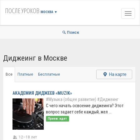
ПОСЛЕ УРОКОВ
МОСКВА
▼
Навиг
Поиск
Диджеинг в Москве
На карте
Все
Платные
Бесплатные
АКАДЕМИЯ ДИДЖЕЕВ «MUZIK»
#Музыка (общее развитие)
#Диджеинг
С чего начать освоение диджеинга? Этот
вопрос задает себе каждый, жел ...
Прием: идет
12–18 лет