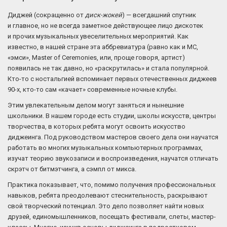
Диджей (сокращенно от
диск-жокей
) — всегдашний спутник
и главное, но не всегда заметное действующее лицо дискотек
и прочих музыкальных увеселительных мероприятий. Как
известно, в нашей стране эта аббревиатура (равно как и MC,
«эмси», Master of Ceremonies, или, проще говоря, артист)
появилась не так давно, но «раскрутилась» и стала популярной.
Кто-то с ностальгией вспоминает первых отечественных диджеев
90-х, кто-то сам «качает» современные ночные клубы.
Этим увлекательным делом могут заняться и нынешние
школьники. В нашем городе есть студии, школы искусств, центры
творчества, в которых ребята могут освоить искусство
диджеинга. Под руководством мастеров своего дела они научатся
работать во многих музыкальных компьютерных программах,
изучат теорию звукозаписи и воспроизведения, научатся отличать
скрэтч от битмэтчинга, а сэмпл от микса.
Практика показывает, что, помимо получения профессиональных
навыков, ребята преодолевают стеснительность, раскрывают
свой творческий потенциал. Это дело позволяет найти новых
друзей, единомышленников, посещать фестивали, слеты, мастер-