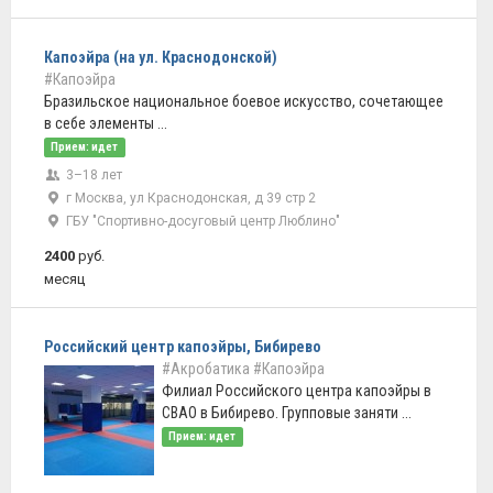
Капоэйра (на ул. Краснодонской)
#Капоэйра
Бразильское национальное боевое искусство, сочетающее
в себе элементы ...
Прием: идет
3–18 лет
г Москва, ул Краснодонская, д 39 стр 2
ГБУ "Спортивно-досуговый центр Люблино"
2400
руб.
месяц
Российский центр капоэйры, Бибирево
#Акробатика
#Капоэйра
Филиал Российского центра капоэйры в
СВАО в Бибирево. Групповые заняти ...
Прием: идет