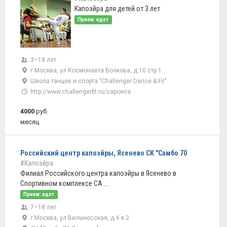
Капоэйра для детей от 3 лет
Прием: идет
3–18 лет
г Москва, ул Космонавта Волкова, д 10 стр 1
Школа танцев и спорта "Challenger Dance & Fit"
http://www.challengerfit.ru/capoeira
4000
руб.
месяц
Российский центр капоэйры, Ясенево СК "Самбо 70
#Капоэйра
Филиал Российского центра капоэйры в Ясенево в
Спортивном комплексе СА ...
Прием: идет
7–18 лет
г Москва, ул Вильнюсская, д 6 к 2