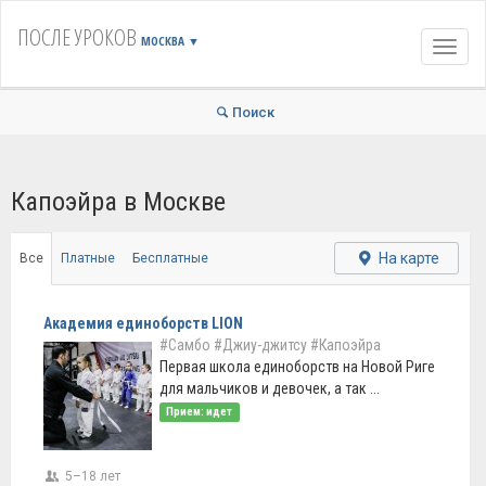
ПОСЛЕ УРОКОВ
МОСКВА
▼
Навиг
Поиск
Капоэйра в Москве
На карте
Все
Платные
Бесплатные
Академия единоборств LION
#Самбо
#Джиу-джитсу
#Капоэйра
Первая школа единоборств на Новой Риге
для мальчиков и девочек, а так ...
Прием: идет
5–18 лет