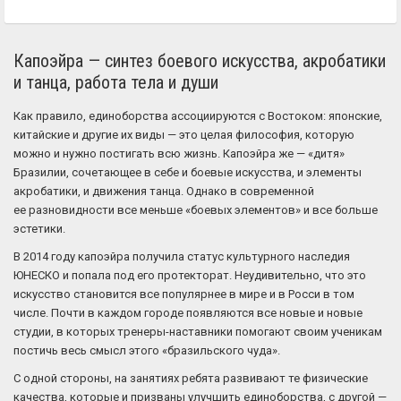
Капоэйра — синтез боевого искусства, акробатики
и танца, работа тела и души
Как правило, единоборства ассоциируются с Востоком: японские,
китайские и другие их виды — это целая философия, которую
можно и нужно постигать всю жизнь. Капоэйра же — «дитя»
Бразилии, сочетающее в себе и боевые искусства, и элементы
акробатики, и движения танца. Однако в современной
ее разновидности все меньше «боевых элементов» и все больше
эстетики.
В 2014 году капоэйра получила статус культурного наследия
ЮНЕСКО и попала под его протекторат. Неудивительно, что это
искусство становится все популярнее в мире и в Росси в том
числе. Почти в каждом городе появляются все новые и новые
студии, в которых тренеры-наставники помогают своим ученикам
постичь весь смысл этого «бразильского чуда».
С одной стороны, на занятиях ребята развивают те физические
качества, которые и призваны улучшить единоборства, с другой —