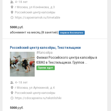
4–18 лет
г Москва, ул Конёнкова, д 3
Российский центр капоэйры
https://capoeiramsk.ru/timetable
5000
руб.
абонемент на месяц (8 занятий)
первое бесплатно
Российский центр капоэйры, Текстильщики
#Капоэйра
Филиал Российского центра капоэйры в
ЮВАО в Текстильщиках. Группов ...
Прием: идет
4–18 лет
г Москва, ул Артюхиной, д 4
Российский центр капоэйры
https://cdocapoeira.ru/tekstilshiki
5000
руб.