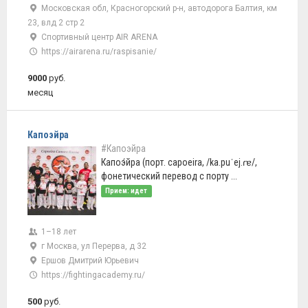
Московская обл, Красногорский р-н, автодорога Балтия, км
23, влд 2 стр 2
Спортивный центр AIR ARENA
https://airarena.ru/raspisanie/
9000
руб.
месяц
Капоэйра
#Капоэйра
Капоэ́йра (порт. capoeira, /ka.puˈej.ɾɐ/,
фонетический перевод с порту ...
Прием: идет
1–18 лет
г Москва, ул Перерва, д 32
Ершов Дмитрий Юрьевич
https://fightingacademy.ru/
500
руб.