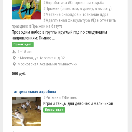
#Акробатика
#Спортивная ходьба
#Прыжки (с шестом, в длину, в высоту)
#Метание снарядов и толкание ядра
#Адаптивная физкультура
#Где отметить
праздник
#Прыжки на батуте
Проводим набор в группы круглый год по следующим
направлениям: Гимнас ...
Прием: идет
1–18 лет
г Москва, ул Азовская, д 32
Московская Академия гимнастики
500
руб.
танцевальная аэробика
#Ритмика
#Фитнес
Игры и танцы для девочек и мальчиков
Прием: идет