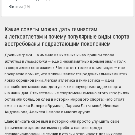
Фитнес
(19)
Какие советы можно дать гимнастам
и легкоатлетам и почему популярные виды спорта
востребованы подрастающим поколением
Древние греки — а именно из их языка к нам пришли слова
атлетика
и
гимнастика
— еще с незапамятных времен знали толк
в спортивных состязаниях. Чего стоят только олимпиады — все
прекрасно помнят, что эллины являются родоначальниками этих
ярких соревнований. Легкая атлетика и гимнастика — одни
из наиболее массовых, доступных и популярных видов спорта
и в наши дни. Отечественные спортсмены именно этого «профиля»
оставили большой след в истории мирового спорта: чего стоят
имена только Валерия Брумеля, Ларисы Латыниной, Николая
Андрианова, Алексея Немова и многих других.
Шанс вписать свое имя в историю или просто улучшить свое
физическое здоровье имеют ребята нашего города:
специализированные секции и студии открывают для них свои