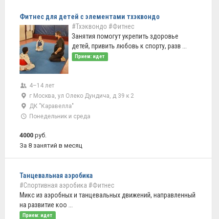
Фитнес для детей с элементами тхэквондо
#Тхэквондо
#Фитнес
Занятия помогут укрепить здоровье
детей, привить любовь к спорту, разв ...
Прием: идет
4–14 лет
г Москва, ул Олеко Дундича, д 39 к 2
ДК "Каравелла"
Понедельник и среда
4000
руб.
За 8 занятий в месяц
Танцевальная аэробика
#Спортивная аэробика
#Фитнес
Микс из аэробных и танцевальных движений, направленный
на развитие коо ...
Прием: идет