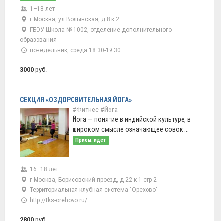
1–18 лет
г Москва, ул Волынская, д 8 к 2
ГБОУ Школа № 1002, отделение дополнительного
образования
понедельник, среда 18.30-19.30
3000
руб.
СЕКЦИЯ «ОЗДОРОВИТЕЛЬНАЯ ЙОГА»
#Фитнес
#Йога
Йога — понятие в индийской культуре, в
широком смысле означающее совок ...
Прием: идет
16–18 лет
г Москва, Борисовский проезд, д 22 к 1 стр 2
Территориальная клубная система "Орехово"
http://tks-orehovo.ru/
2800
руб.