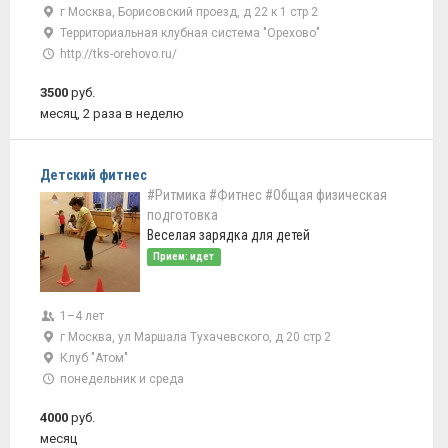
г Москва, Борисовский проезд, д 22 к 1 стр 2
Территориальная клубная система "Орехово"
http://tks-orehovo.ru/
3500
руб.
месяц, 2 раза в неделю
Детский фитнес
#Ритмика
#Фитнес
#Общая физическая
подготовка
Веселая зарядка для детей
Прием: идет
1–4 лет
г Москва, ул Маршала Тухачевского, д 20 стр 2
Клуб "Атом"
понедельник и среда
4000
руб.
месяц