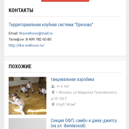
КОНТАКТЫ
Территориальная клубная система "Орехово"
Email:
tksorehovo@mail.ru
Телефон: 8 499 782 60 85
http://tks-orehovo.ru/
ПОХОЖИЕ
танцевальная аэробика
4–6 лет
г Москва, ул Маршала Тухачевского,
д 20 стр 2
Клуб "Атом"
Секция ОФП, самбо и джиу-джитсу
(на ул. Филёвской)