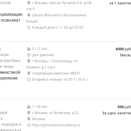
ческая
г Москва, просек Лучевой 5-й, д 5А
за 1 заняти
стр 3
ециализацию.
Школа Абсолютно Бесполезных
 позволяют
Вещей
Каждый день с 11:00 до 20:00
к
5–12 лет
4000
руб
енная
для девочек
Меся
я аэробика
г Москва, г Зеленоград, пл
е танцы
Шокина, д 1 стр 5
гимнастикой
спортивный комплекс МИЭТ
укрепление
Вторник и четверг 16.00-17.00 и 17.00-18.00.
1–18 лет
500
руб
ышей
г Москва, ул Азовская, д 32
За одно заняти
ка
Москва
 снарядов и
http://gymnasticsacademy.ru
 физическая