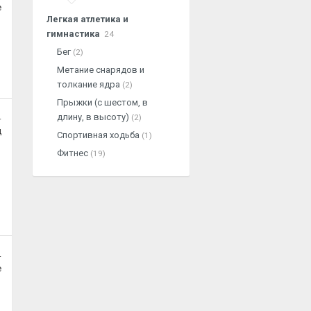
е
Легкая атлетика и
гимнастика
24
Бег
(2)
Метание снарядов и
толкание ядра
(2)
Прыжки (с шестом, в
.
длину, в высоту)
(2)
ц
Спортивная ходьба
(1)
Фитнес
(19)
.
е