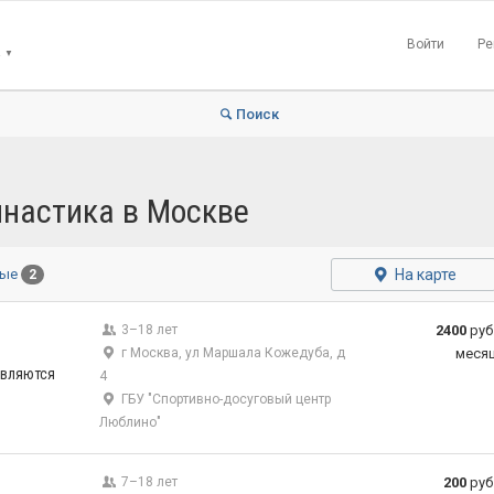
Войти
Ре
▼
Поиск
мнастика в Москве
На карте
ные
2
3–18 лет
2400
руб
г Москва, ул Маршала Кожедуба, д
меся
являются
4
ГБУ "Спортивно-досуговый центр
Люблино"
7–18 лет
200
руб