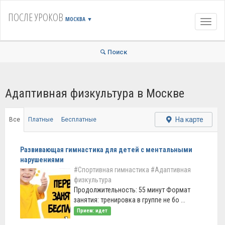
ПОСЛЕ УРОКОВ
МОСКВА
▼
Навиг
Поиск
Адаптивная физкультура в Москве
На карте
Все
Платные
Бесплатные
Развивающая гимнастика для детей с ментальными
нарушениями
#Спортивная гимнастика
#Адаптивная
физкультура
Продолжительность: 55 минут Формат
занятия: тренировка в группе не бо ...
Прием: идет