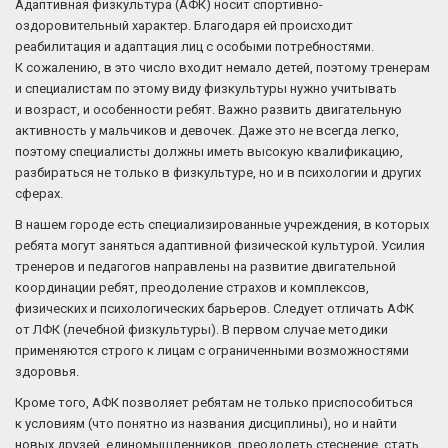
Адаптивная физкультура (АФК) носит спортивно-
оздоровительный характер. Благодаря ей происходит
реабилитация и адаптация лиц с особыми потребностями.
К сожалению, в это число входит немало детей, поэтому тренерам
и специалистам по этому виду физкультуры нужно учитывать
и возраст, и особенности ребят. Важно развить двигательную
активность у мальчиков и девочек. Даже это не всегда легко,
поэтому специалисты должны иметь высокую квалификацию,
разбираться не только в физкультуре, но и в психологии и других
сферах.
В нашем городе есть специализированные учреждения, в которых
ребята могут заняться адаптивной физической культурой. Усилия
тренеров и педагогов направлены на развитие двигательной
координации ребят, преодоление страхов и комплексов,
физических и психологических барьеров. Следует отличать АФК
от ЛФК (лечебной физкультуры). В первом случае методики
применяются строго к лицам с ограниченными возможностями
здоровья.
Кроме того, АФК позволяет ребятам не только приспособиться
к условиям (что понятно из названия дисциплины), но и найти
новых друзей, единомышленников, преодолеть стеснение, стать