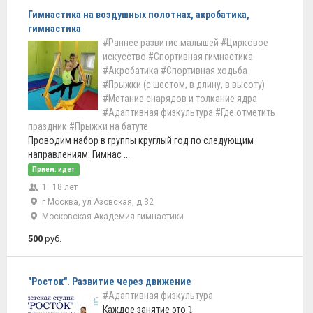
Гимнастика на воздушных полотнах, акробатика,
гимнастика
#Раннее развитие малышей
#Цирковое
искусство
#Спортивная гимнастика
#Акробатика
#Спортивная ходьба
#Прыжки (с шестом, в длину, в высоту)
#Метание снарядов и толкание ядра
#Адаптивная физкультура
#Где отметить
праздник
#Прыжки на батуте
Проводим набор в группы круглый год по следующим
направлениям: Гимнас ...
Прием: идет
1–18 лет
г Москва, ул Азовская, д 32
Московская Академия гимнастики
500
руб.
"Росток". Развитие через движение
#Адаптивная физкультура
Каждое занятие это:⤵