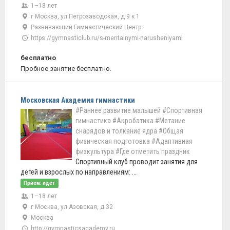
1–18 лет
г Москва, ул Петрозаводская, д 9 к 1
Развивающий Гимнастический Центр
https://gymnasticlub.ru/s-mentalnymi-narusheniyami
бесплатно
Пробное занятие бесплатно.
Московская Академия гимнастики
#Раннее развитие малышей
#Спортивная
гимнастика
#Акробатика
#Метание
снарядов и толкание ядра
#Общая
физическая подготовка
#Адаптивная
физкультура
#Где отметить праздник
Спортивный клуб проводит занятия для
детей и взрослых по направлениям: ...
Прием: идет
1–18 лет
г Москва, ул Азовская, д 32
Москва
http://gymnasticsacademy.ru