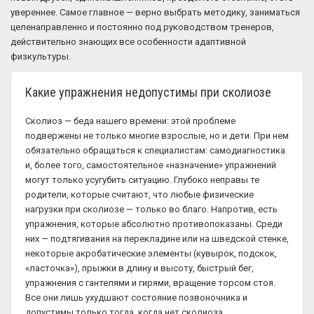
увереннее. Самое главное — верно выбрать методику, заниматься
целенаправленно и постоянно под руководством тренеров,
действительно знающих все особенности адаптивной
физкультуры.
Какие упражнения недопустимы при сколиозе
Сколиоз — беда нашего времени: этой проблеме
подвержены не только многие взрослые, но и дети. При нем
обязательно обращаться к специалистам: самодиагностика
и, более того, самостоятельное «назначение» упражнений
могут только усугубить ситуацию. Глубоко неправы те
родители, которые считают, что любые физические
нагрузки при сколиозе — только во благо. Напротив, есть
упражнения, которые абсолютно противопоказаны. Среди
них — подтягивания на перекладине или на шведской стенке,
некоторые акробатические элементы (кувырок, подскок,
«ласточка»), прыжки в длину и высоту, быстрый бег,
упражнения с гантелями и гирями, вращение торсом стоя.
Все они лишь ухудшают состояние позвоночника и
допустимы только тогда, когда нет сколиоза.