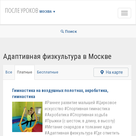
ПОСЛЕ УРОКОВ
МОСКВА
▼
Навиг
Поиск
Адаптивная физкультура в Москве
На карте
Все
Платные
Бесплатные
Гимнастика на воздушных полотнах, акробатика,
гимнастика
#Раннее развитие малышей
#Цирковое
искусство
#Спортивная гимнастика
#Акробатика
#Спортивная ходьба
#Прыжки (с шестом, в длину, в высоту)
#Метание снарядов и толкание ядра
#Адаптивная физкультура
#Где отметить