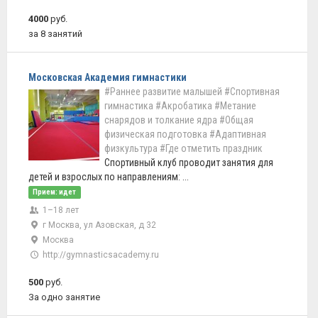
4000
руб.
за 8 занятий
Московская Академия гимнастики
#Раннее развитие малышей
#Спортивная
гимнастика
#Акробатика
#Метание
снарядов и толкание ядра
#Общая
физическая подготовка
#Адаптивная
физкультура
#Где отметить праздник
Спортивный клуб проводит занятия для
детей и взрослых по направлениям: ...
Прием: идет
1–18 лет
г Москва, ул Азовская, д 32
Москва
http://gymnasticsacademy.ru
500
руб.
За одно занятие