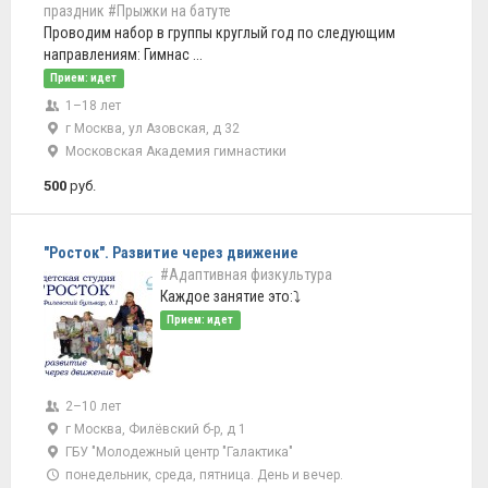
праздник
#Прыжки на батуте
Проводим набор в группы круглый год по следующим
направлениям: Гимнас ...
Прием: идет
1–18 лет
г Москва, ул Азовская, д 32
Московская Академия гимнастики
500
руб.
"Росток". Развитие через движение
#Адаптивная физкультура
Каждое занятие это:⤵
Прием: идет
2–10 лет
г Москва, Филёвский б-р, д 1
ГБУ "Молодежный центр "Галактика"
понедельник, среда, пятница. День и вечер.