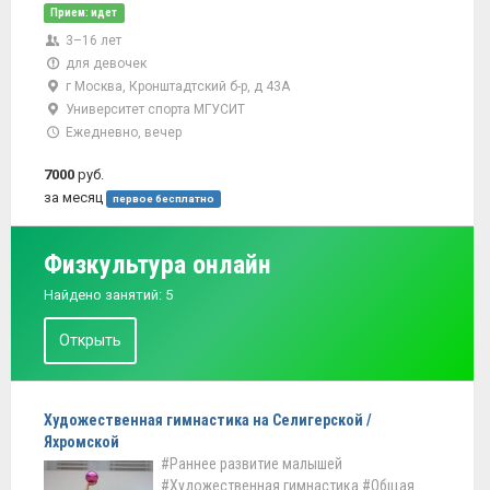
Прием: идет
3–16 лет
для девочек
г Москва, Кронштадтский б-р, д 43А
Университет спорта МГУСИТ
Ежедневно, вечер
7000
руб.
за месяц
первое бесплатно
Физкультура онлайн
Найдено занятий: 5
Открыть
Художественная гимнастика на Селигерской /
Яхромской
#Раннее развитие малышей
#Художественная гимнастика
#Общая