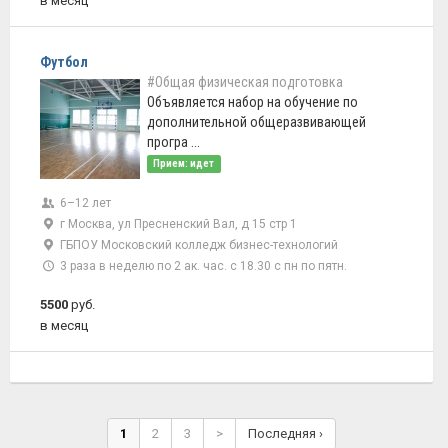
в месяц
Футбол
#Общая физическая подготовка
Объявляется набор на обучение по
дополнительной общеразвивающей
програ ...
Прием: идет
6–12 лет
г Москва, ул Пресненский Вал, д 15 стр 1
ГБПОУ Московский колледж бизнес-технологий
3 раза в неделю по 2 ак. час. с 18.30 с пн по пятн.
5500
руб.
в месяц
1
2
3
>
Последняя ›