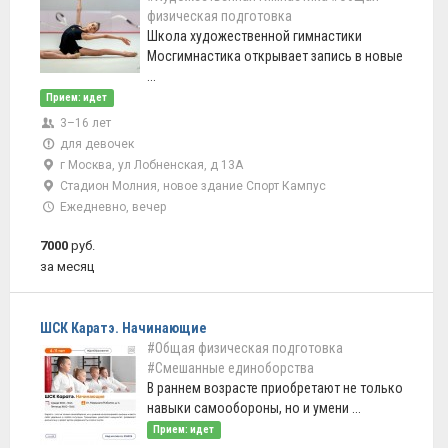
физическая подготовка
Школа художественной гимнастики
Мосгимнастика открывает запись в новые
...
Прием: идет
3–16 лет
для девочек
г Москва, ул Лобненская, д 13А
Стадион Молния, новое здание Спорт Кампус
Ежедневно, вечер
7000
руб.
за месяц
ШСК Каратэ. Начинающие
#Общая физическая подготовка
#Смешанные единоборства
В раннем возрасте приобретают не только
навыки самообороны, но и умени ...
Прием: идет