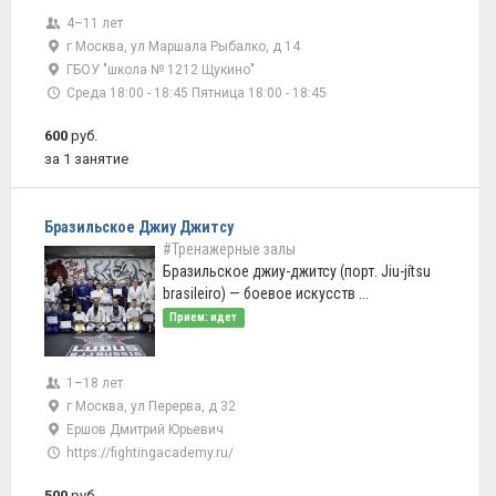
4–11 лет
г Москва, ул Маршала Рыбалко, д 14
ГБОУ "школа № 1212 Щукино"
Среда 18:00 - 18:45 Пятница 18:00 - 18:45
600
руб.
за 1 занятие
Бразильское Джиу Джитсу
#Тренажерные залы
Бразильское джиу-джитсу (порт. Jiu-jítsu
brasileiro) — боевое искусств ...
Прием: идет
1–18 лет
г Москва, ул Перерва, д 32
Ершов Дмитрий Юрьевич
https://fightingacademy.ru/
500
руб.