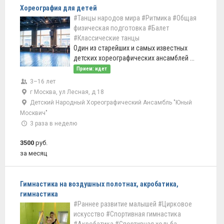
Хореография для детей
#Танцы народов мира
#Ритмика
#Общая
физическая подготовка
#Балет
#Классические танцы
Один из старейших и самых известных
детских хореографических ансамблей ...
Прием: идет
3–16 лет
г Москва, ул Лесная, д 18
Детский Народный Хореографический Ансамбль "Юный
Москвич"
3 раза в неделю
3500
руб.
за месяц
Гимнастика на воздушных полотнах, акробатика,
гимнастика
#Раннее развитие малышей
#Цирковое
искусство
#Спортивная гимнастика