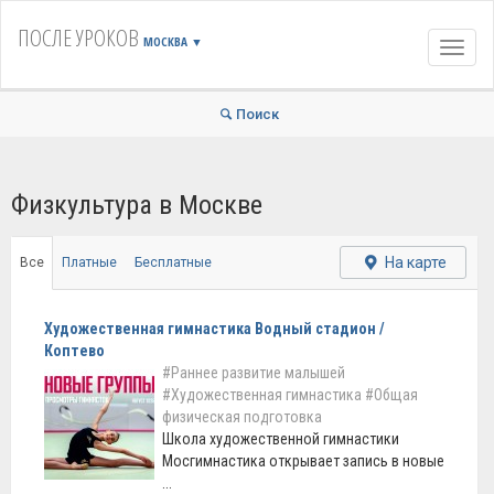
ПОСЛЕ УРОКОВ
МОСКВА
▼
Навиг
Поиск
Физкультура в Москве
На карте
Все
Платные
Бесплатные
Художественная гимнастика Водный стадион /
Коптево
#Раннее развитие малышей
#Художественная гимнастика
#Общая
физическая подготовка
Школа художественной гимнастики
Мосгимнастика открывает запись в новые
...