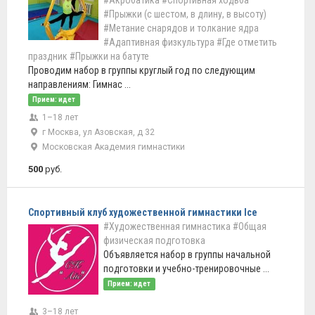
#Акробатика
#Спортивная ходьба
#Прыжки (с шестом, в длину, в высоту)
#Метание снарядов и толкание ядра
#Адаптивная физкультура
#Где отметить
праздник
#Прыжки на батуте
Проводим набор в группы круглый год по следующим
направлениям: Гимнас ...
Прием: идет
1–18 лет
г Москва, ул Азовская, д 32
Московская Академия гимнастики
500
руб.
Спортивный клуб художественной гимнастики Ice
#Художественная гимнастика
#Общая
физическая подготовка
Объявляется набор в группы начальной
подготовки и учебно-тренировочные ...
Прием: идет
3–18 лет