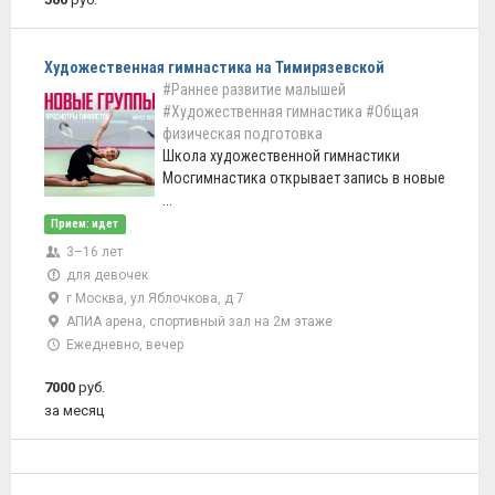
Художественная гимнастика на Тимирязевской
#Раннее развитие малышей
#Художественная гимнастика
#Общая
физическая подготовка
Школа художественной гимнастики
Мосгимнастика открывает запись в новые
...
Прием: идет
3–16 лет
для девочек
г Москва, ул Яблочкова, д 7
АПИА арена, спортивный зал на 2м этаже
Ежедневно, вечер
7000
руб.
за месяц