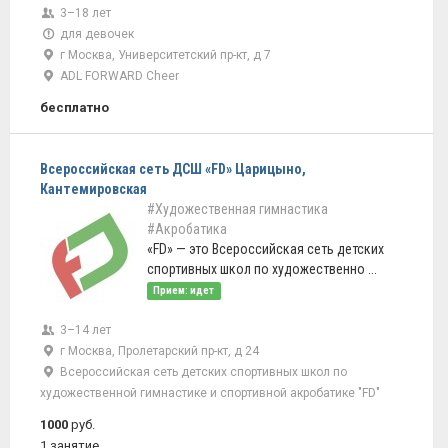
3–18 лет
для девочек
г Москва, Университетский пр-кт, д 7
ADL FORWARD Cheer
бесплатно
Всероссийская сеть ДСШ «FD» Царицыно,
Кантемировская
#Художественная гимнастика
#Акробатика
«FD» — это Всероссийская сеть детских
спортивных школ по художественно ...
Прием: идет
3–14 лет
г Москва, Пролетарский пр-кт, д 24
Всероссийская сеть детских спортивных школ по
художественной гимнастике и спортивной акробатике "FD"
1000
руб.
1 занятие