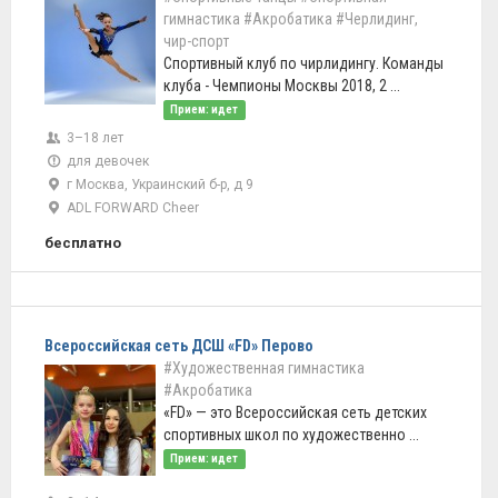
гимнастика
#Акробатика
#Черлидинг,
чир-спорт
Спортивный клуб по чирлидингу. Команды
клуба - Чемпионы Москвы 2018, 2 ...
Прием: идет
3–18 лет
для девочек
г Москва, Украинский б-р, д 9
ADL FORWARD Cheer
бесплатно
Всероссийская сеть ДСШ «FD» Перово
#Художественная гимнастика
#Акробатика
«FD» — это Всероссийская сеть детских
спортивных школ по художественно ...
Прием: идет