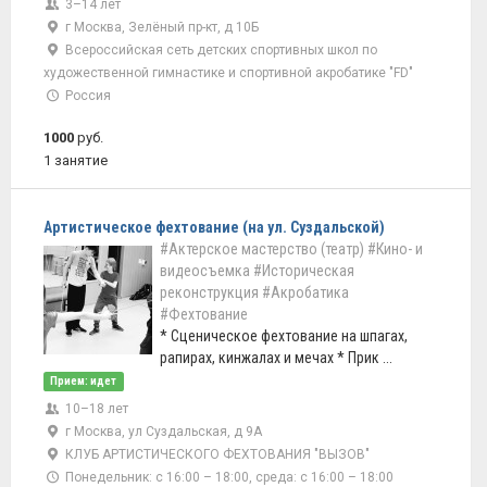
3–14 лет
г Москва, Зелёный пр-кт, д 10Б
Всероссийская сеть детских спортивных школ по
художественной гимнастике и спортивной акробатике "FD"
Россия
1000
руб.
1 занятие
Артистическое фехтование (на ул. Суздальской)
#Актерское мастерство (театр)
#Кино- и
видеосъемка
#Историческая
реконструкция
#Акробатика
#Фехтование
* Сценическое фехтование на шпагах,
рапирах, кинжалах и мечах * Прик ...
Прием: идет
10–18 лет
г Москва, ул Суздальская, д 9А
КЛУБ АРТИСТИЧЕСКОГО ФЕХТОВАНИЯ "ВЫЗОВ"
Понедельник: с 16:00 – 18:00, среда: с 16:00 – 18:00