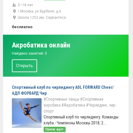
5–18 лет
г Москва, ул Врубеля, д 6
Школа 1252 им. Сервантеса
бесплатно
Акробатика онлайн
Найдено занятий: 3
Открыть
Спортивный клуб по чирлидингу ADL FORWARD Cheer/
АДЛ ФОРВАРД Чир
#Спортивные танцы
#Спортивная
аэробика
#Акробатика
#Черлидинг, чир-
спорт
Спортивный клуб по чирлидингу. Команды
клуба - Чемпионы Москвы 2018, 2 ...
Прием: идет