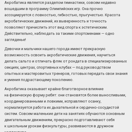
Акробатика является разделом гимнастики, совсем недавно
вошедшим в программу Олимпийских игр. Она прочно
ассоциируется с ловкостью, гибкостью, прыгучестью. Красота
акробатических движений, их выверенность и точность
позволяют причислить этот вид спорта к эстетическим.
Действительно, наблюдать за такими спортсменами — одно
загляденье!
Девочки и мальчики нашего города имеют прекрасную
возможность освоить акробатические движения, научиться
делать сальто и отличать фляк от рондата в специализированных
секциях, центрах, спортивных клубах — под руководством
опытных и мастеровитых тренеров, готовых передать свои знания
и умения подрастающему поколению.
Акробатика оказывает крайне благотворное влияние
на физическую форму ребят: они становятся более выносливыми,
координированными и ловкими, исправляют осанку,
нормализуется работа их дыхательной и сердечно-сосудистой
систем. Совсем маленькие дети на занятиях обучаются основным
двигательным движениям, прекрасно подготавливают себя
к школьным урокам физкультуры, развиваются в дружном