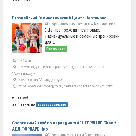
Европейский Гимнастический Центр Чертаново
#Спортивная гимнастика
#Акробатика
В Центре проходят групповые,
индивидуальные и семейные тренировки
для ...
Прием: идет
1–18 лет
г Москва, ул Кировоградская, д 11 к 1 комплекса
"Армадахоум"
Комплекса "Армадахоум"
https://www.europegym.ru/centers/chertanovogym.html
5000
руб.
за 4 занятия
первое бесплатно
Спортивный клуб по чирлидингу ADL FORWARD Cheer/
АДЛ ФОРВАРД Чир
#Спортивные танцы
#Спортивная