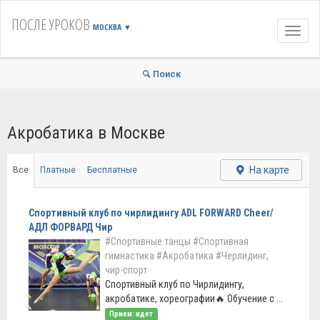
ПОСЛЕ УРОКОВ
МОСКВА
▼
Навиг
Поиск
Акробатика в Москве
На карте
Все
Платные
Бесплатные
Спортивный клуб по чирлидингу ADL FORWARD Cheer/
АДЛ ФОРВАРД Чир
#Спортивные танцы
#Спортивная
гимнастика
#Акробатика
#Черлидинг,
чир-спорт
Спортивный клуб по Чирлидингу,
акробатике, хореографии🔥 Обучение с ...
Прием: идет