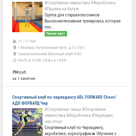
#Спортивная гимнастика
#Акробатика
#Прыжки на батуте
Группа для старшеклассников.
Высокоинтенсивная тренировка, которая
пос ...
Прием: идет
11–17 лет
г Москва, Кутузовский пр-кт, д 12 стр 1
Гимнастический батутный клуб OGO
Пн-Пт в 19.00, Сб-Вс в 14.00
750
руб.
за 1 занятие
Спортивный клуб по чирлидингу ADL FORWARD Cheer/
АДЛ ФОРВАРД Чир
#Спортивные танцы
#Спортивная
гимнастика
#Акробатика
#Черлидинг,
чир-спорт
Спортивный клуб по Чирлидингу,
акробатике, хореографии🔥 Обучение с ...