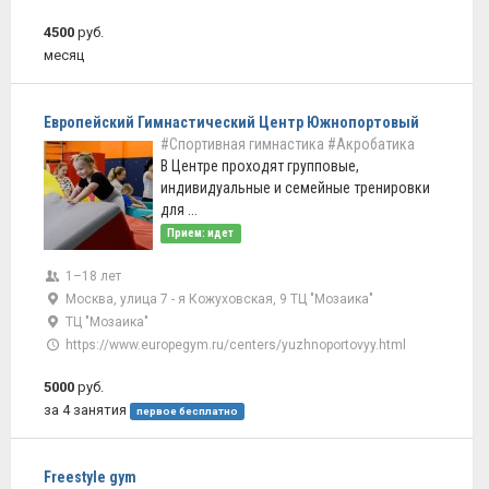
4500
руб.
месяц
Европейский Гимнастический Центр Южнопортовый
#Спортивная гимнастика
#Акробатика
В Центре проходят групповые,
индивидуальные и семейные тренировки
для ...
Прием: идет
1–18 лет
Москва, улица 7 - я Кожуховская, 9 ТЦ "Мозаика"
ТЦ "Мозаика"
https://www.europegym.ru/centers/yuzhnoportovyy.html
5000
руб.
за 4 занятия
первое бесплатно
Freestyle gym