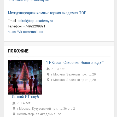
Международная компьютерная академия ТОР
Email:
sokol@top-academy.ru
Телефон: +74992299891
https://vk.com/rusittop
ПОХОЖИЕ
"IT-Квест: Спасение Нового года!"
7–13 лет
г Москва, Зелёный пр-кт, д 20
г Москва, Зелёный пр-кт, д 20
Летний ИТ-клуб
7–14 лет
г Москва, Кутузовский пр-кт, д 36 стр 2
Компьютерная Академия Топ