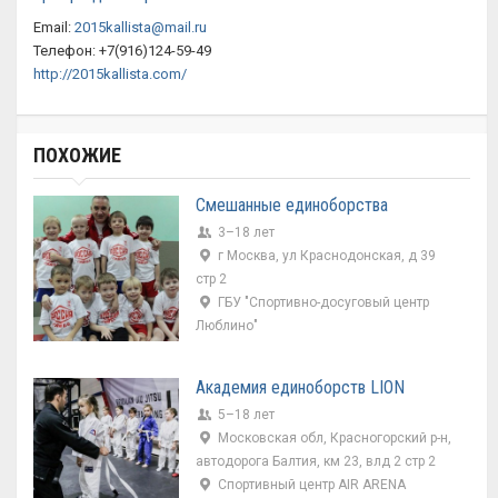
Email:
2015kallista@mail.ru
Телефон: +7(916)124-59-49
http://2015kallista.com/
ПОХОЖИЕ
Смешанные единоборства
3–18 лет
г Москва, ул Краснодонская, д 39
стр 2
ГБУ "Спортивно-досуговый центр
Люблино"
Академия единоборств LION
5–18 лет
Московская обл, Красногорский р-н,
автодорога Балтия, км 23, влд 2 стр 2
Спортивный центр AIR ARENA