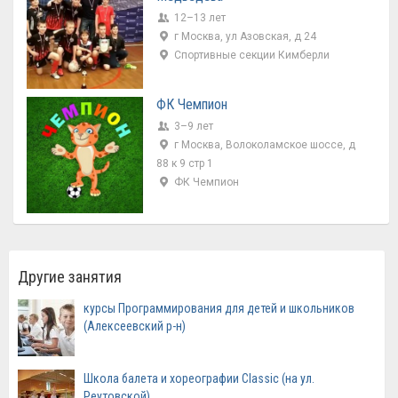
12–13 лет
г Москва, ул Азовская, д 24
Спортивные секции Кимберли
ФК Чемпион
3–9 лет
г Москва, Волоколамское шоссе, д
88 к 9 стр 1
ФК Чемпион
Другие занятия
курсы Программирования для детей и школьников
(Алексеевский р-н)
Школа балета и хореографии Classic (на ул.
Реутовской)