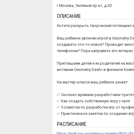
г Москва, Зелёный пр-кт, д 20
ОПИСАНИЕ
Хотите раскрыть творческий потенциал 
Ваш ребенок увлечен игрой в Geometry 
создавать что-то новое? Проводит мног
телефоном? Пора направить его интерес 
Приглашаем детей и их родителей на мас
мотивам Geometry Dash» в филиале Ком
На мастер-классе ваш ребенок узнает:
✅ Сколько времени разработчики тратят
✅ Как создать собственную игру с нуля
✅ 5 советов по разработке игр от проф
✅ Практическое занятие по созданию иг
РАСПИСАНИЕ
https://msk.top-academy.ru/events/9071/43