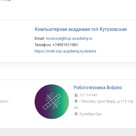
Компьютерная академия топ Кутузовская
Email:
moscow@top-academy.ru
Телефон: +74951511901
https://msk.top-academy.ru/events
Робототехника Arduino
12–14 лет
дного
г Москва, пр-кт Мира, д 119 стр
34
Кулибин Про