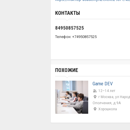
КОНТАКТЫ
84950857525
Телефон: +74950857525
ПОХОЖИЕ
Game DEV
12–14 лет
г Москва, ул Наро
Ополчения, д 9А
Хорошкола