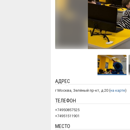
АДРЕС
г Москва, Зелёный пр-кт, д 20 (
на карте
)
ТЕЛЕФОН
+74950857525
+74951511901
МЕСТО