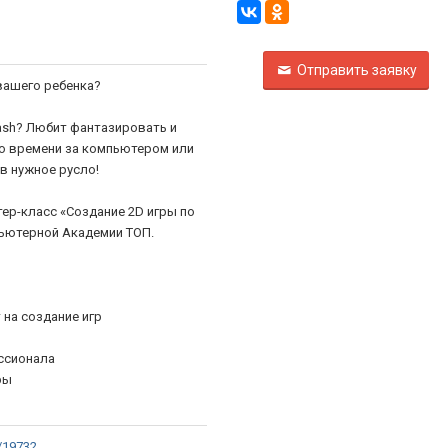
Отправить заявку
вашего ребенка?
Dash? Любит фантазировать и
о времени за компьютером или
в нужное русло!
тер-класс «Создание 2D игры по
пьютерной Академии TОП.
 на создание игр
ессионала
ры
/19732