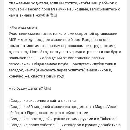
Уважаемые родители, если Вы хотите, чтобы Ваш ребенок с
пользой и весело провел зимние выходные, записывайтесь к
нам в зимний IT-клуб 🎄🎅🏻
> Легенда смены:
Участники смены являются членами секретной организации
МСБ – международное сказочное бюро. Ежедневно оно
помогает многим сказочным персонажам с их трудностями,
однако под Новый год поступает череда странных и как будто
взаимосвязанных обращений от совершенно разных
персонажей. Общая задача клуба – распутать клубок тайн и
загадок, найти (и наказать перевоспитать) виновников и,
конечно же, спасти Новый год!
Что будем делать? 🙌🏻
· Создание сказочного сайта-визитки
· Создание 3D-моделей сказочных предметов в MagicaVoxel
· Работа в Figma, знакомство с нейросетями.
· Создание новогодней игрушки своими руками и в Tinkercad
· Создание своих собственных стикеров и ручная доработка в