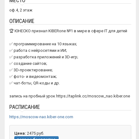
МЕСТО
оф.4, 2 этаж
ОПИСАНИЕ
🏆 ЮНЕСКО признал KIBERone №1 в мире в сфере IT для детей
✅ программирование на 10 языках;
✅ работа с нейросетями и ИИ;
✅ разработка приложений и 3D-игр;
✅ создание сайтов;
✅ 3D-проектирование;
✅ фото- и видеомонтаж;
✅ чат-боты, QR-коды и др.
запись на пробный урок https://taplink.cc/moscow_nao.kiber.one
РАСПИСАНИЕ
https://moscow-nao.kiber-one.com
Цена:
2475 руб.