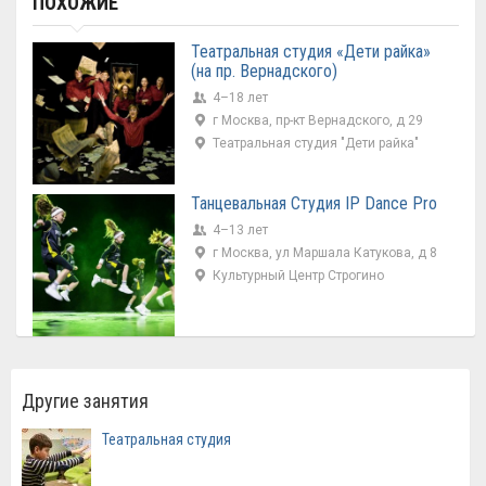
ПОХОЖИЕ
Театральная студия «Дети райка»
(на пр. Вернадского)
4–18 лет
г Москва, пр-кт Вернадского, д 29
Театральная студия "Дети райка"
Танцевальная Студия IP Dance Pro
4–13 лет
г Москва, ул Маршала Катукова, д 8
Культурный Центр Строгино
Другие занятия
Театральная студия