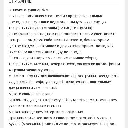
ОПИСАНИЕ
Отличия студии Ирбис:
1. У нас сложившийся коллектив профессиональных
преподавателей. Наши педагоги – выпускники ведущих
театральных вузов страны (ГИТИС, ТИ Щукина).
2. Не только занятия, но и выступления: Ставим спектакли в
Центральном Доме Работников Искусств, Фольклорном
центре Людмилы Рюминой и других культурных площадках.
Выезжаем на фестивали в другие города.
3. Организуем творческие летние и зимние сборы,
театральные викенды, вечера стихов, экскурсии на Мосфильм.
4. Группы разного уровня
У нас есть группы для начинающих и проф.группы. Всегда есть
куда расти. В профгруппах добавляются дополнительные
дисциплины и часы занятий.
5. Дети снимаются в кино
Ставим студийцев в актерскую базу Мосфильма. Предлагаем
участие в кастингах и съемках.
6. Ежегодно делаем актерское портфолио
Приглашаем известного в киносреде фотографа Михаила
Бучина (Мосфильм). Михаил 26 лет фотографирует актеров.