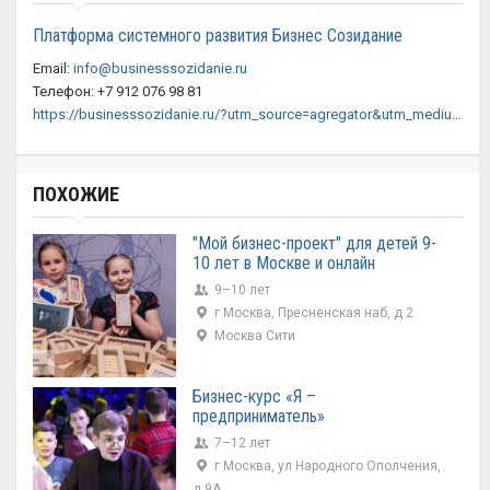
Платформа системного развития Бизнес Созидание
Email:
info@businesssozidanie.ru
Телефон: +7 912 076 98 81
https://businesssozidanie.ru/?utm_source=agregator&utm_medium=refer&utm_campaign=posleurokov
ПОХОЖИЕ
"Мой бизнес-проект" для детей 9-
10 лет в Москве и онлайн
9–10 лет
г Москва, Пресненская наб, д 2
Москва Сити
Бизнес-курс «Я –
предприниматель»
7–12 лет
г Москва, ул Народного Ополчения,
д 9А