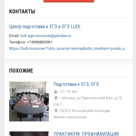
КОНТАКТЫ
Центр подготовки к ЕГЭ и ОГЭ LUDI
Email:
ludi.ege.moscow@yandex.ru
Телефон: +74996860961
https://ludi.moscow/?utm_source=servisy&utm_medium=posle_urokov
ПОХОЖИЕ
Подготовка к ЕГЭ, ОГЭ
12–18 лет
г Москва, ул Пресненский Вал, д 15
стр 1
ГБПОУ Московский колледж
бизнес-технологий
ПРАКТИКУМ. ПРОФНАВИГАЦИЯ