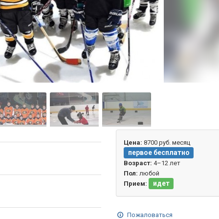
Цена:
8700 руб. месяц
первое бесплатно
Возраст:
4–12 лет
Пол:
любой
идет
Прием:
Пожаловаться
о