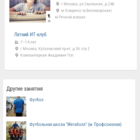
г Москва, ул Смольная, д 24Б
м.Ховрино/ м.Беломорская/
м.Речной вокзал
Летний ИТ-клуб
7–14 лет
г Москва, Кутузовский пр-кт, д 36 стр 2
Компьютерная Академия Топ
Другие занятия
Футбол
Футбольная школа "Мегаболл" (м. Профсоюзная)