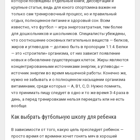
которой посвящены отдельные книги, диссертации и
крупные статьи, ведь для юного спортсмена важен не
только сам тренировочный процесс, но и правильный
отдых, полноценное питание и здоровый сон. Всем
известно, что футбол — игра энергозатратная, тем более
для дошкольников и школьников. Специалисты убеждены,
что соотношение основных питательных веществ — белков,
жиров и углеводов — должно быть в пропорции 1:1:4. Белки
— это «строители» организма, от них зависит появление
новых и обновление существующих клеток. Жиры являются
концентрированными источниками энергии, а углеводы —
источник энергии во время мышечной работы. Конечно же,
нужно не забывать и о полноценном насыщении организма
витаминами, среди которых — A, B1, C, D. Нужно помнить,
что принимать пищу следует в одно и то же время 3-4 раза в
день, а перед тренировками нельзя переедать или не есть
вообще.
Как выбрать футбольную школу для ребенка
В зависимости от того, какую цель преследует ребенок —
просто время от времени хочет гонять мяч в хорошей