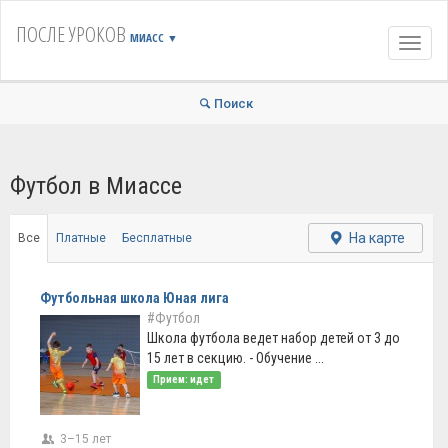
ПОСЛЕ УРОКОВ
МИАСС
▼
Навиг
Поиск
Футбол в Миассе
На карте
Все
Платные
Бесплатные
Футбольная школа Юная лига
#Футбол
Школа футбола ведет набор детей от 3 до
15 лет в секцию. - Обучение ...
Прием: идет
3–15 лет