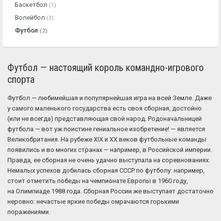
Баскетбол
(1)
Волейбол
(3)
Футбол
(2)
Футбол — настоящий король командно-игрового
спорта
Футбол — любимейшая и популярнейшая игра на всей Земле. Даже
у самого маленького государства есть своя сборная, достойно
(или не всегда) представляющая свой народ. Родоначальницей
футбола — вот уж поистине гениальное изобретение! — является
Великобритания. На рубеже XIX и XX веков футбольные команды
появились и во многих странах — например, в Российской империи.
Правда, ее сборная не очень удачно выступала на соревнованиях.
Немалых успехов добилась сборная СССР по футболу: например,
стоит отметить победы на чемпионате Европы в 1960 году,
на Олимпиаде 1988 года. Сборная России же выступает достаточно
неровно: нечастые яркие победы омрачаются горькими
поражениями.