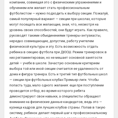
компании, совмещая это с физическими упражнениями и
обучением или желает стать профессиональным
футболистом — нужно подходить к выбору секции. Пожалуй,
самый популярный вариант — секции при школах, которые
могут посещать все желающие, зная, что, несмотря на
уровень своих способностей, они будут играть. Как правило,
руководят такими объединениями тренеры-энтузиасты,
нередко совмещающие, допустим, работу учителем
физической культуры и эту. Есть возможность отдать
ребенка в секцию футбола при ДЮСШ. Режим тренировок в
них регламентирован, но не мешает основной занятости
детей — учебе в школе. Зачастую основным критерием
выбора той или иной секции считается ее удаленность от
дома и фигура тренера. Есть и третий тип футбольных школ
— секции при футбольных клубах Премьер-лиги. Чтобы
попасть туда, мало одного желания: еще при поступлении
проводится отбор, во время которого ребята
демонстрируют свои навыки, а специалисты обращают
внимание на физические данные кандидатов, ведь это —
кузница кадров для лучших клубов страны. Попав в такую
систему, ребенок делает первый шаг к профессиональному