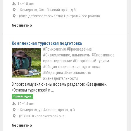
14–18 лет
г Кемерово, Октябрьский пр-кт, д 8
Центр детского творчества Центрального района
бесплатно
Комплексная туристская подготовка
#Психология
#Краеведение
#Скалолазание, альпинизм
#Спортивное
ориентирование
#Спортивный туризм
#Общая физическая подготовка
#Медицина
#Безопасность
жизнедеятельности
В программу включены восемь разделов: «Введение»,
«Основы туристской п ...
Прием: идет
10–14 лет
г Кемерово, ул Александрова, д 3
ЦРТДиЮ Кировского района
бесплатно