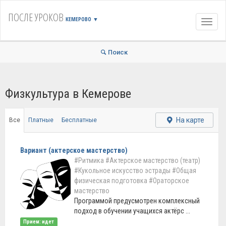
ПОСЛЕ УРОКОВ
КЕМЕРОВО
▼
Навиг
Поиск
Физкультура в Кемерове
На карте
Все
Платные
Бесплатные
Вариант (актерское мастерство)
#Ритмика
#Актерское мастерство (театр)
#Кукольное искусство эстрады
#Общая
физическая подготовка
#Ораторское
мастерство
Программой предусмотрен комплексный
подход в обучении учащихся актёрс ...
Прием: идет