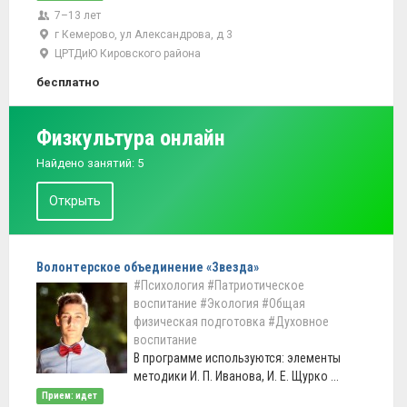
7–13 лет
г Кемерово, ул Александрова, д 3
ЦРТДиЮ Кировского района
бесплатно
Физкультура онлайн
Найдено занятий: 5
Открыть
Волонтерское объединение «Звезда»
#Психология
#Патриотическое
воспитание
#Экология
#Общая
физическая подготовка
#Духовное
воспитание
В программе используются: элементы
методики И. П. Иванова, И. Е. Щурко ...
Прием: идет