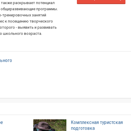
 а также раскрывает потенциал
ие общеразвивающие программы.
о-тренировочных занятий
ес к посещению творческого
оторого - выявить и развивать
го школьного возраста.
льного
ое
Комплексная туристская
подготовка