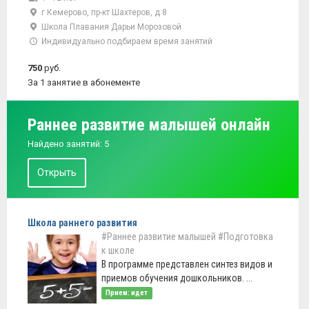
г Кемерово, пр-кт Шахтеров, д 8
Школа Плавания Дарьи Морозовой
Индивидуально подбираем время занятий
750
руб.
За 1 занятие в абонементе
Раннее развитие малышей онлайн
Найдено занятий: 5
Открыть
Школа раннего развития
#Раннее развитие малышей
#Подготовка
к школе
В программе представлен синтез видов и
приемов обучения дошкольников. ...
Прием: идет