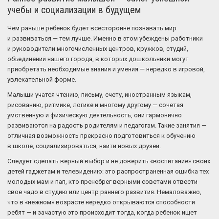
учебы и социализации в будущем
Чем раньше ребенок будет всесторонне познавать мир
и развиваться — тем лучше. Именно в этом убеждены работники
и руководители многочисленных центров, кружков, студий,
объединений нашего города, в которых дошкольники могут
приобретать необходимые знания и умения — нередко в игровой,
увлекательной форме.
Малыши учатся чтению, письму, счету, иностранным языкам,
рисованию, ритмике, логике и многому другому — сочетая
умственную и физическую деятельность, они гармонично
развиваются на радость родителям и педагогам. Такие занятия —
отличная возможность прекрасно подготовиться к обучению
в школе, социализироваться, найти новых друзей.
Следует сделать верный выбор и не доверить «воспитание» своих
детей гаджетам и телевидению: это распространенная ошибка тех
молодых мам и пап, кто пренебрег верными советами отвести
свое чадо в студию или центр раннего развития. Немаловажно,
что в «нежном» возрасте нередко открываются способности
ребят — и зачастую это происходит тогда, когда ребенок ищет