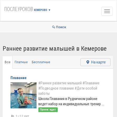
ПОСЛЕ УРОКОВ
КЕМЕРОВО
▼
Навиг
Поиск
Раннее развитие малышей в Кемерове
На карте
Все
Платные
Бесплатные
Плавание
#Раннее развитие малышей
#Плавание
#Подводное плавание
#Дети особой
заботы
Школа Плавания в Рудничном районе
ведет набор на индивидуальные тренир ...
Прием: идет
1–12 лет