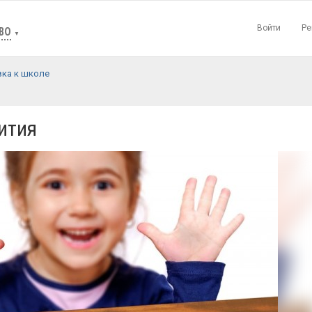
Войти
Ре
ВО
▼
ка к школе
ития