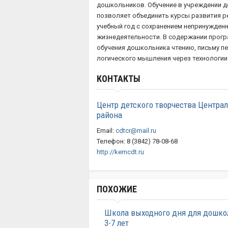
дошкольников. Обучение в учреждении 
позволяет объединить курсы развития реч
учебный год с сохранением непринужденн
жизнедеятельности. В содержании прог
обучения дошкольника чтению, письму п
логического мышления через технологи
КОНТАКТЫ
Центр детского творчества Центра
района
Email:
cdtcr@mail.ru
Телефон: 8 (3842) 78-08-68
http://kemcdt.ru
ПОХОЖИЕ
Школа выходного дня для дошк
3-7 лет