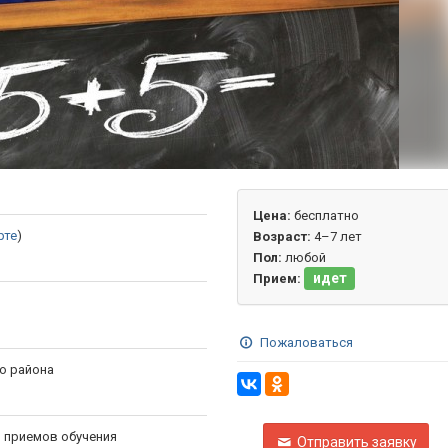
Цена:
бесплатно
рте
)
Возраст:
4–7 лет
Пол:
любой
идет
Прием:
Пожаловаться
о района
и приемов обучения
Отправить заявку