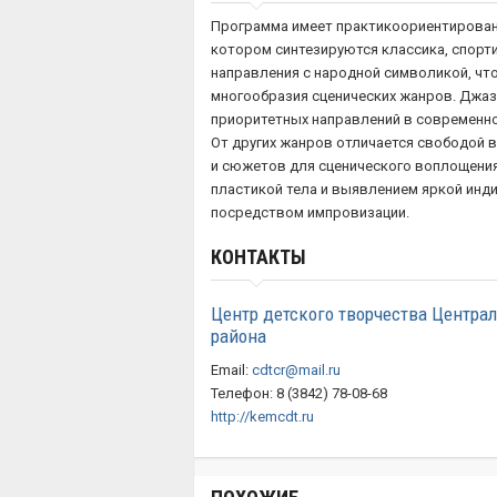
Программа имеет практикоориентирован
котором синтезируются классика, спор
направления с народной символикой, чт
многообразия сценических жанров. Джаз
приоритетных направлений в современн
От других жанров отличается свободой 
и сюжетов для сценического воплощени
пластикой тела и выявлением яркой инд
посредством импровизации.
КОНТАКТЫ
Центр детского творчества Центра
района
Email:
cdtcr@mail.ru
Телефон: 8 (3842) 78-08-68
http://kemcdt.ru