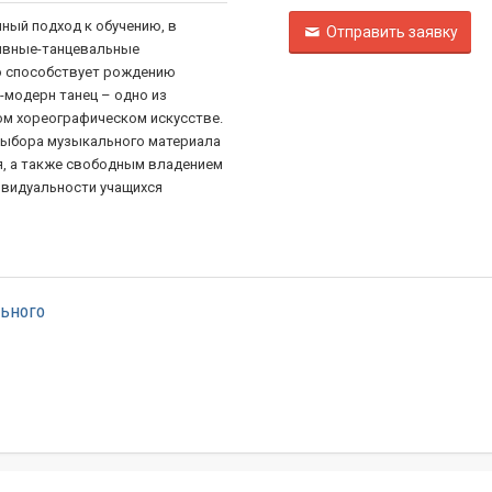
ный подход к обучению, в
Отправить заявку
тивные-танцевальные
о способствует рождению
-модерн танец – одно из
ом хореографическом искусстве.
выбора музыкального материала
я, а также свободным владением
ивидуальности учащихся
льного