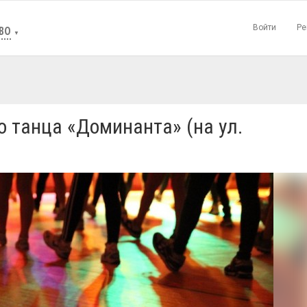
Войти
Ре
ВО
▼
о танца «Доминанта» (на ул.