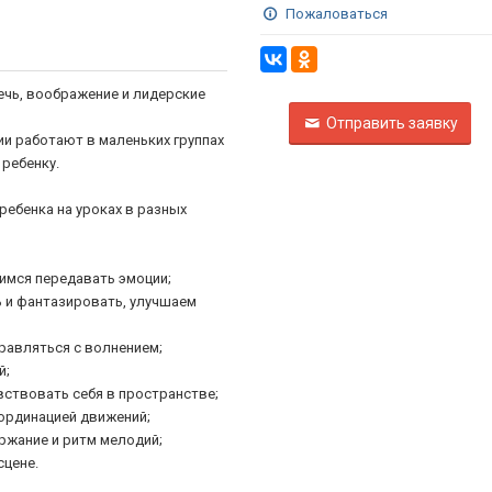
Пожаловаться
ечь, воображение и лидерские
Отправить заявку
ии работают в маленьких группах
 ребенку.
ребенка на уроках в разных
имся передавать эмоции;
ь и фантазировать, улучшаем
правляться с волнением;
й;
увствовать себя в пространстве;
оординацией движений;
ржание и ритм мелодий;
сцене.