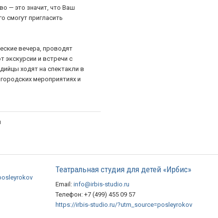
во — это значит, что Ваш
го смогут пригласить
еские вечера, проводят
 экскурсии и встречи с
удийцы ходят на спектакли в
 городских мероприятиях и
й
Театральная студия для детей «Ирбис»
=posleyrokov
Email:
info@irbis-studio.ru
Телефон: +7 (499) 455 09 57
https://irbis-studio.ru/?utm_source=posleyrokov