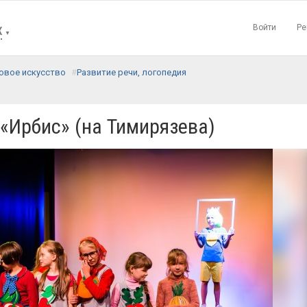
Войти
Ре
К
▼
овое искусство
Развитие речи, логопедия
 «Ирбис» (на Тимирязева)