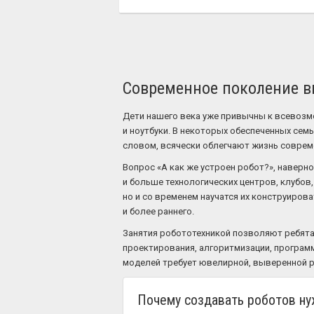
Современное поколение вы
Дети нашего века уже привычны к всевозм
и ноутбуки. В некоторых обеспеченных семь
словом, всячески облегчают жизнь совреме
Вопрос «А как же устроен робот?», наверн
и больше технологических центров, клубов,
но и со временем научатся их конструирова
и более раннего.
Занятия робототехникой позволяют ребятам
проектирования, алгоритмизации, программ
моделей требует ювелирной, выверенной 
Почему создавать роботов ну