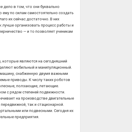
е дело в том, что они буквально
то ему по силам самостоятельно создать
аго их сейчас достаточно. В них
ак лучше организовать процесс работы и
перничество — и то позволяет ученикам
, которые являются на сегодняшний
ыделяют мобильный и манипуляционный.
 машину, снабженную двумя важными
емые приводы. К числу таких роботов
олесные, ползающие, летающие.
ом с рядом степеней подвижности.
печивает на производстве двигательные
 передвижной, так и стационарной.
ортальными или подвесными. Сегодня их
ельные предприятия.