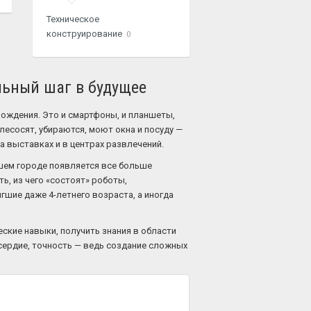
Техническое
конструирование
0
льный шаг в будущее
ождения. Это и смартфоны, и планшеты,
лесосят, убираются, моют окна и посуду —
а выставках и в центрах развлечений.
ашем городе появляется все больше
ь, из чего «состоят» роботы,
гшие даже 4-летнего возраста, а иногда
ские навыки, получить знания в области
усердие, точность — ведь создание сложных