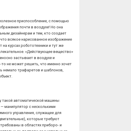
а полезное приспособление, с помощью
бражения почти в воздухе! Но она
ьным дизайнерам и тем, кто создает
 что всякое нарисованное изображение
 на курсах робототехники и тут же
увлекательное. «Действующее вещество»
еносно застывает в воздухе и
-то не может решить, что именно хочет
ть немало трафаретов и шаблонов,
объект.
о у такой автоматической машины
 — манипулятор с несколькими
ммного управления, служащее для
двигательные), которые требуют
требованы в областях приборо- и