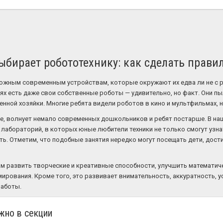
бирает робототехнику: как сделать прави
ожным современным устройствам, которые окружают их едва ли не с р
ях есть даже свои собственные роботы — удивительно, но факт. Они пы
нной хозяйки. Многие ребята видели роботов в кино и мультфильмах, н
ое, волнует немало современных дошкольников и ребят постарше. В н
 лабораторий, в которых юные любители техники не только смогут узнат
ть. Отметим, что подобные занятия нередко могут посещать дети, дости
 развить творческие и креативные способности, улучшить математиче
ирования. Кроме того, это развивает внимательность, аккуратность, 
работы.
жно в секции