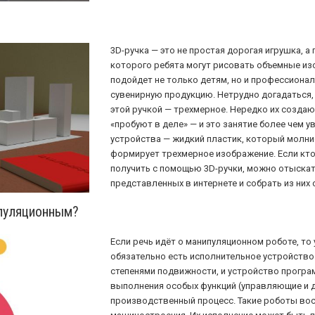
3D-ручка — это не простая дорогая игрушка, 
которого ребята могут рисовать объемные изо
подойдет не только детям, но и профессионал
сувенирную продукцию. Нетрудно догадаться,
этой ручкой — трехмерное. Нередко их создают
«пробуют в деле» — и это занятие более чем 
устройства — жидкий пластик, который молни
формирует трехмерное изображение. Если кто
получить с помощью 3D-ручки, можно отыска
представленных в интернете и собрать из них 
пуляционным?
Если речь идёт о манипуляционном роботе, т
обязательно есть исполнительное устройство
степенями подвижности, и устройство програ
выполнения особых функций (управляющие и 
производственный процесс. Такие роботы вос