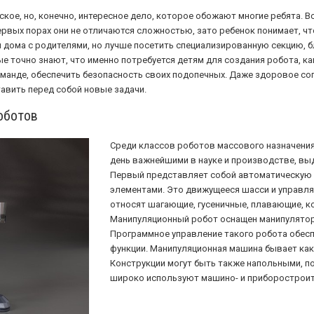
кое, но, конечно, интересное дело, которое обожают многие ребята. Вс
ервых порах они не отличаются сложностью, зато ребенок понимает, ч
 дома с родителями, но лучше посетить специализированную секцию, бл
е точно знают, что именно потребуется детям для создания робота, к
команде, обеспечить безопасность своих подопечных. Даже здоровое со
тавить перед собой новые задачи.
оботов
Среди классов роботов массового назначения
день важнейшими в науке и производстве, в
Первый представляет собой автоматическую
элементами. Это движущееся шасси и управля
относят шагающие, гусеничные, плавающие, к
Манипуляционный робот оснащен манипулятор
Программное управление такого робота обес
функции. Манипуляционная машина бывает как
Конструкции могут быть также напольными, п
широко используют машино- и приборостроит