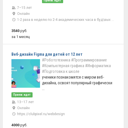
Прием: идет
7–15 лет
Онлайн
1-2 раза в неделю по 2-4 академических часа в буд\вых дни
3540
руб.
за 1 месяц
Веб-дизайн Figma для детей от 12 лет
#Робототехника
#Программирование
#Компьютерная графика
#Информатика
#Подготовка к школе
ученики познакомятся с миром веб-
дизайна, освоят популярный графически
...
Прием: идет
13–17 лет
Онлайн
https://clubpixel.ru/webdesign
4000
руб.