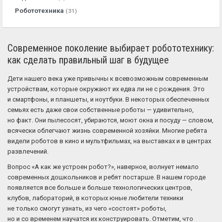
Робототехника
(31)
Современное поколение выбирает робототехнику:
как сделать правильный шаг в будущее
Дети нашего века уже привычны к всевозможным современным
устройствам, которые окружают их едва ли не с рождения. Это
и смартфоны, и планшеты, и ноутбуки. В некоторых обеспеченных
семьях есть даже свои собственные роботы — удивительно,
но факт. Они пылесосят, убираются, моют окна и посуду — словом,
всячески облегчают жизнь современной хозяйки. Многие ребята
видели роботов в кино и мультфильмах, на выставках и в центрах
развлечений.
Вопрос «А как же устроен робот?», наверное, волнует немало
современных дошкольников и ребят постарше. В нашем городе
появляется все больше и больше технологических центров,
клубов, лабораторий, в которых юные любители техники
не только смогут узнать, из чего «состоят» роботы,
но и со временем научатся их конструировать. Отметим, что