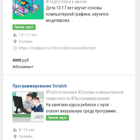
#Подготовка к школе
Дети 13-17 лет изучат основы
компьютерной графики, научатся
моделирова ...
Прием: идет
13–17 лет
Онлайн
https://clubpixel.ru/3d-modelirovanie-blender
4000
руб.
Абонемент
Программирование Scratch
#Робототехника
#Основы компьютерной
грамотности
#Программирование
На занятиях курса ребенок с нуля: -
освоит визуальную среду программи ...
Прием: идет
8–15 лет
Онлайн