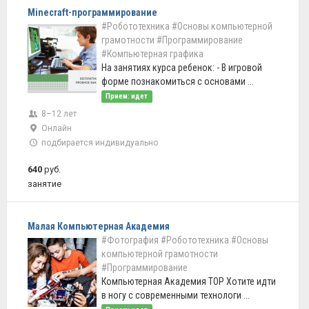
Minecraft-программирование
#Робототехника
#Основы компьютерной
грамотности
#Программирование
#Компьютерная графика
На занятиях курса ребенок: - В игровой
форме познакомиться с основами ...
Прием: идет
8–12 лет
Онлайн
подбирается индивидуально
640
руб.
занятие
Малая Компьютерная Академия
#Фотография
#Робототехника
#Основы
компьютерной грамотности
#Программирование
Компьютерная Академия ТОР Хотите идти
в ногу с современными технологи ...