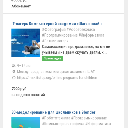
4000
руб.
Абонемент
IT-лагерь Компьютерной академии «Шаг» онлайн
#Фотография
#Робототехника
#Программирование
#Информатика
#Летние лагеря
Самоизоляция продолжается, но мы не
унываем и не даем скучать детям, к ...
Прием: идет
9–14 лет
Международная компьютерная академия ШАГ
https://msk.itstep.org/online-programs-for-children
7900
руб.
за неделю занятий
3D-моделирование для школьников в Blender
#Робототехника
#Программирование
#Компьютерная графика
#Информатика