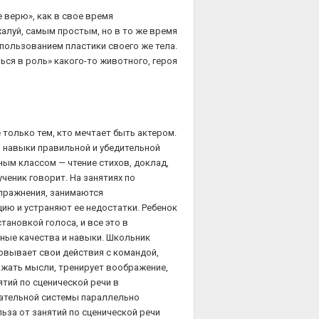
е верю», как в свое время
алуй, самым простым, но в то же время
пользованием пластики своего же тела.
ься в роль» какого-то животного, героя
 только тем, кто мечтает быть актером.
ы навыки правильной и убедительной
ным классом — чтение стихов, доклад,
ученик говорит. На занятиях по
пражнения, занимаются
ию и устраняют ее недостатки. Ребенок
тановкой голоса, и все это в
ные качества и навыки. Школьник
овывает свои действия с командой,
ажать мысли, тренирует воображение,
тий по сценической речи в
ательной системы параллельно
льза от занятий по сценической речи