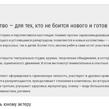
тво — для тех, кто не боится нового и гото
историю и перспективное настоящее: помимо прочно зарекомендовавш
оцесс и устоявшимся репертуаром, появляются и новые коллективы — 
 взрослых, так и детей. Более того, многие ребята сами хотят участво
открыты театральные студии, кружки, творческие объединения, в кото
чи, сценического движения. В этом им помогут внимательные и опытные
оляют сформировать гармоничную личность, участвуют в духовно-нра
ята раскрепощаются, преодолевают стеснение и комплексы, во-вторы
в-третьих, улучшают здоровье, мускулатуру, осанку — ведь большое в
гимнастике, ритмике.
ь юному актеру