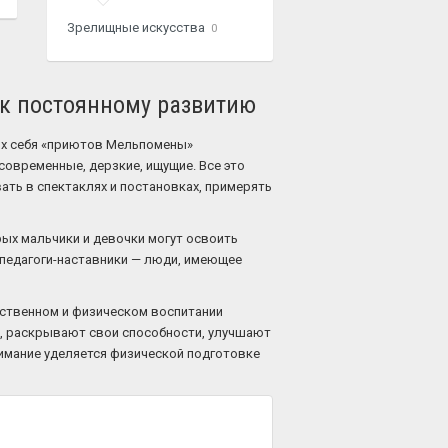
Зрелищные искусства
0
в к постоянному развитию
их себя «приютов Мельпомены»
современные, дерзкие, ищущие. Все это
вать в спектаклях и постановках, примерять
рых мальчики и девочки могут освоить
 педагоги-наставники — люди, имеющее
вственном и физическом воспитании
х, раскрывают свои способности, улучшают
нимание уделяется физической подготовке