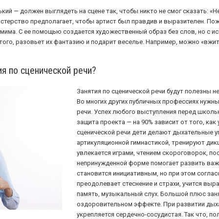
ий — должен выглядеть на сцене так, чтобы никто не смог сказать: «Н
стерство предполагает, чтобы артист был правдив и выразителен. Пож
има. С ее помощью создается художественный образ без слов, но с ис
 того, разовьет их фантазию и подарит веселье. Например, можно «вжит
я по сценической речи?
Занятия по сценической речи будут полезны не
Во многих других публичных профессиях нужн
речи. Успех любого выступления перед школь
защита проекта — на 90% зависит от того, как 
сценической речи дети делают дыхательные у
артикуляционной гимнастикой, тренируют дикц
увлекается играми, чтением скороговорок, пос
непринужденной форме помогает развить важ
становится инициативным, но при этом соглас
преодолевает стеснение и страхи, учится выр
память, музыкальный слух. Большой плюс заня
оздоровительном эффекте. При развитии дых
укрепляется сердечно-сосудистая. Так что, по