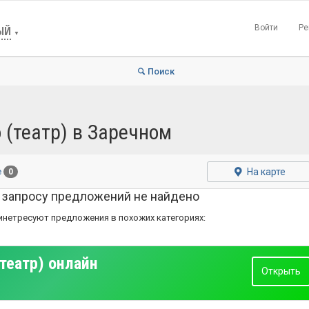
Войти
Ре
ЫЙ
▼
Поиск
 (театр) в Заречном
На карте
е
0
 запросу предложений не найдено
инетресуют предложения в похожих категориях:
театр) онлайн
Открыть