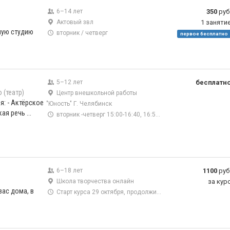
6–14 лет
350
руб
Актовый звл
1 заняти
ную студию
вторник / четверг
первое бесплатно
5–12 лет
бесплатн
 (театр)
Центр внешкольной работы
я: - Актёрское
"Юность" Г. Челябинск
я речь ...
вторник -четверг 15:00-16:40, 16:50-18:00
6–18 лет
1100
руб
Школа творчества онлайн
за кур
вас дома, в
Старт курса 29 октября, продолжительность курса - три дня.