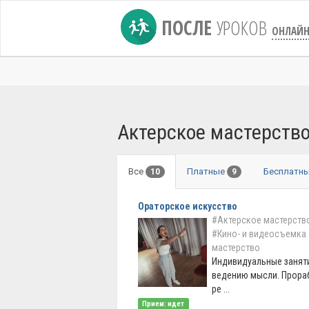
ПОСЛЕ
УРОКОВ
ОНЛАЙ
Актерское мастерство
Все
Платные
Бесплатн
10
9
Ораторское искусство
#Актерское мастерство
#Кино- и видеосъемка
мастерство
Индивидуальные заняти
ведению мысли. Прораб
ре ...
Прием: идет