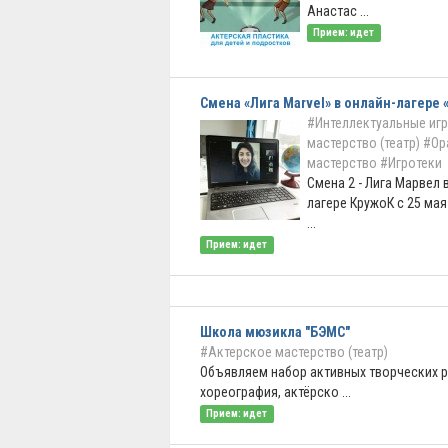
Анастас ...
Прием: идет
Смена «Лига Marvel» в онлайн-лагере 
#Интеллектуальные иг
мастерство (театр)
#Ор
мастерство
#Игротеки
Смена 2 - Лига Марвел 
лагере КружоК с 25 мая
...
Прием: идет
Школа мюзикла "БЭМС"
#Актерское мастерство (театр)
Объявляем набор активных творческих р
хореография, актёрско ...
Прием: идет