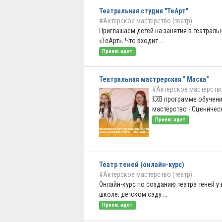
Театральная студия "ТеАрт"
#Актерское мастерство (театр)
Приглашаем детей на занятия в театраль
«ТеАрт». Что входит ...
Прием: идет
Театральная мастрерская " Маска"
#Актерское мастерство
💥В программе обучени
мастерство - Сценическа
Прием: идет
Театр теней (онлайн-курс)
#Актерское мастерство (театр)
Онлайн-курс по созданию театра теней у 
школе, детском саду ...
Прием: идет