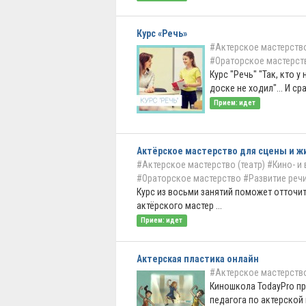
Курс «Речь»
#Актерское мастерство
#Ораторское мастерст
Курс "Речь" "Так, кто у
доске не ходил"... И сраз
Прием: идет
Актёрское мастерство для сцены и ж
#Актерское мастерство (театр)
#Кино- и
#Ораторское мастерство
#Развитие речи
Курс из восьми занятий поможет отточит
актёрского мастер ...
Прием: идет
Актерская пластика онлайн
#Актерское мастерство
Киношкола TodayPro п
педагога по актерской