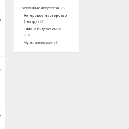
Зрелищные искусства
25
.
Актерское мастерство
8
(театр)
(10)
й
Кино- и видеосъемка
(10)
Мультипликация
(8)
.
е
.
е