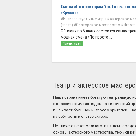
Смена «По просторам YouTube» в онл
«Кружок»
#Интеллектуальные игры
#Актерское ма
(театр)
#Ораторское мастерство
#Игроте
С 1 июня по 5 июня состоится самая тре
модная смена «По просто ...
Прием: идет
Театр и актерское мастерс
Наша страна имеет богатую театральную 
с классическим взглядом на творческий пр
вызывает большой интерес у зрителей — как
на себя роль и статус актера.
Нет ничего невозможного: в нашем городе 
основы актерского мастерства, техники ре