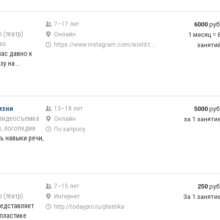
7–17 лет
6000
руб
 (театр)
Онлайн
1 месяц = 
во
https://www.instagram.com/world.teen.club/
заняти
 нас давно к
у на ...
изни
13–18 лет
5000
руб
 видеосъемка
Онлайн
за 1 заняти
, логопедия
По запросу
ь навыки речи,
7–15 лет
250
руб
 (театр)
Интернет
За 1 заняти
редставляет
http://todaypro.ru/plastika
 пластике