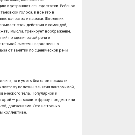
ию и устраняют ее недостатки. Ребенок
тановкой голоса, и все это в
ные качества и навыки. Школьник
овывает свои действия с командой,
ажать мысли, тренирует воображение,
тий по сценической речи в
ательной системы параллельно
льза от занятий по сценической речи
ечью, но и уметь без слов показать
о поэтому полезны занятия пантомимой,
овеческого тела. Популярной и
оторой — разъяснить фразу, предмет или
кой, движениями. Это не только
ом коллективе.