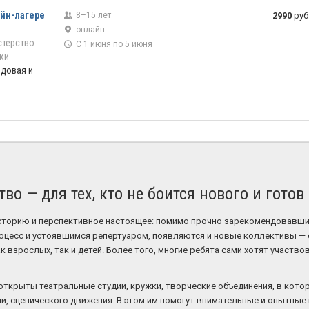
айн-лагере
8–15 лет
2990
руб
онлайн
стерство
С 1 июня по 5 июня
ки
ндовая и
тво — для тех, кто не боится нового и гото
историю и перспективное настоящее: помимо прочно зарекомендовавш
оцесс и устоявшимся репертуаром, появляются и новые коллективы — 
 взрослых, так и детей. Более того, многие ребята сами хотят участво
открыты театральные студии, кружки, творческие объединения, в кото
чи, сценического движения. В этом им помогут внимательные и опытные