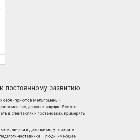
.
в к постоянному развитию
их себя «приютов Мельпомены»
современные, дерзкие, ищущие. Все это
вать в спектаклях и постановках, примерять
рых мальчики и девочки могут освоить
 педагоги-наставники — люди, имеющее