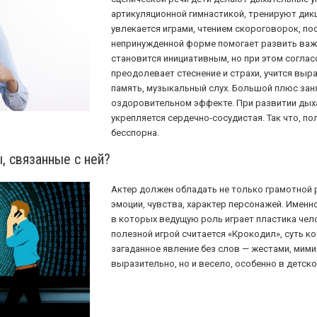
артикуляционной гимнастикой, тренируют дикц
увлекается играми, чтением скороговорок, пос
непринужденной форме помогает развить важ
становится инициативным, но при этом соглас
преодолевает стеснение и страхи, учится выр
память, музыкальный слух. Большой плюс заня
оздоровительном эффекте. При развитии дых
укрепляется сердечно-сосудистая. Так что, по
бесспорна.
, связанные с ней?
Актер должен обладать не только грамотной р
эмоции, чувства, характер персонажей. Именн
в которых ведущую роль играет пластика чел
полезной игрой считается «Крокодил», суть к
загаданное явление без слов — жестами, мими
выразительно, но и весело, особенно в детск