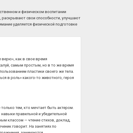
вственном и физическом воспитании
х, раскрывают свои способности, улучшают
нимание уделяется физической подготовке
е верю», как в свое время
алуй, самым простым, но в то же время
пользованием пластики своего же тела.
ься в роль» какого-то животного, героя
 только тем, кто мечтает быть актером.
ы навыки правильной и убедительной
ным классом — чтение стихов, доклад,
ученик говорит. На занятиях по
пражнения, занимаются