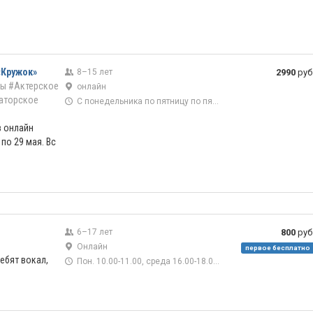
«Кружок»
8–15 лет
2990
руб
ры
#Актерское
онлайн
аторское
С понедельника по пятницу по пять часов в день
в онлайн
 по 29 мая. Вс
6–17 лет
800
руб
Онлайн
первое бесплатно
ебят вокал,
Пон. 10.00-11.00, среда 16.00-18.00, четверг 16.00-17.30