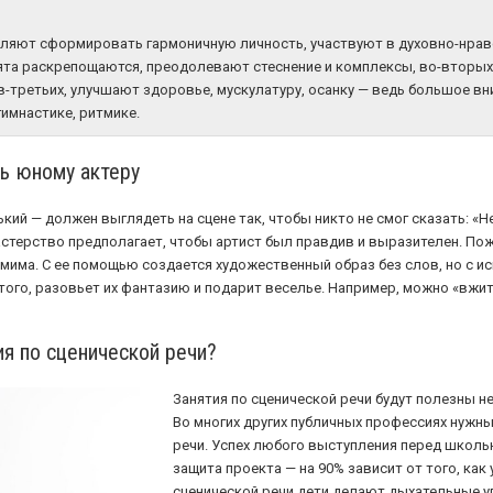
оляют сформировать гармоничную личность, участвуют в духовно-нра
ята раскрепощаются, преодолевают стеснение и комплексы, во-вторы
в-третьих, улучшают здоровье, мускулатуру, осанку — ведь большое в
гимнастике, ритмике.
ь юному актеру
ий — должен выглядеть на сцене так, чтобы никто не смог сказать: «Н
стерство предполагает, чтобы артист был правдив и выразителен. Пож
има. С ее помощью создается художественный образ без слов, но с ис
 того, разовьет их фантазию и подарит веселье. Например, можно «вжит
я по сценической речи?
Занятия по сценической речи будут полезны не
Во многих других публичных профессиях нужн
речи. Успех любого выступления перед школь
защита проекта — на 90% зависит от того, как 
сценической речи дети делают дыхательные у