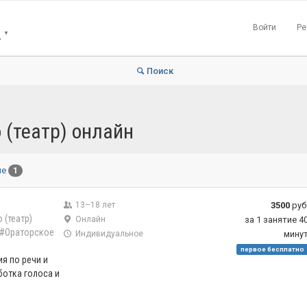
Войти
Ре
Н
▼
Поиск
 (театр) онлайн
ые
1
13–18 лет
3500
руб
 (театр)
Онлайн
за 1 занятие 4
#Ораторское
Индивидуальное
мину
первое бесплатно
я по речи и
отка голоса и