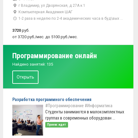
г Владимир, ул Дворянская, д 27А к 1
Компьютерная Академия ШАГ
1-2 раза в неделю по 2-4 академических часа в буд\вых дни
3720
руб.
от 3720 руб./мес. до 5100 руб./мес.
Программирование онлайн
Найдено занятий: 135
Открыть
Разработка программного обеспечения
#Программирование
#Информатика
Студенты занимаются в малокомплектных
группах в современных оборудован ...
Прием: идет