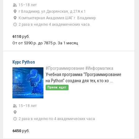
15–18 лет
г Владимир, ул Дворянская, д 27А к 1
Компьютерная Академия ШАГ г. Владимир
2 раза в неделю 4 академических часа.
6110
руб.
От от 5390 р. до 7875 р. За 1 месяц
Курс Python
#Программирование
#Информатика
Учебная программа “Программирование
на Python” создана для тех, кто хо ...
Прием: идет
15–18 лет
2 раза в неделю по 4 академических часа
6450
руб.