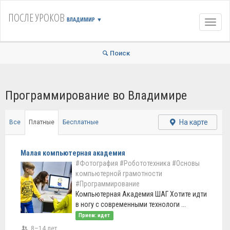
ПОСЛЕ УРОКОВ
ВЛАДИМИР
▼
Навиг
Поиск
Программирование во Владимире
На карте
Все
Платные
Бесплатные
Малая компьютерная академия
#Фотография
#Робототехника
#Основы
компьютерной грамотности
#Программирование
Компьютерная Академия ШАГ Хотите идти
в ногу с современными технологи ...
Прием: идет
8–14 лет