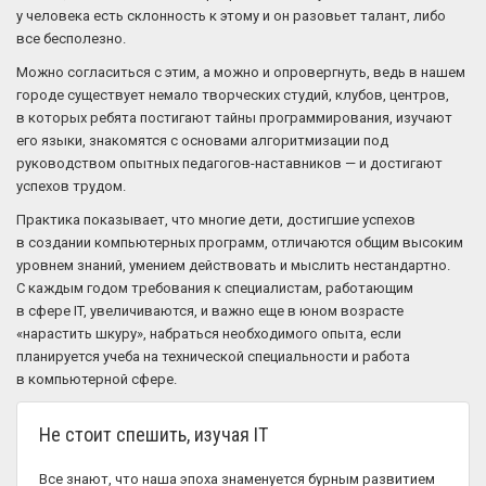
у человека есть склонность к этому и он разовьет талант, либо
все бесполезно.
Можно согласиться с этим, а можно и опровергнуть, ведь в нашем
городе существует немало творческих студий, клубов, центров,
в которых ребята постигают тайны программирования, изучают
его языки, знакомятся с основами алгоритмизации под
руководством опытных педагогов-наставников — и достигают
успехов трудом.
Практика показывает, что многие дети, достигшие успехов
в создании компьютерных программ, отличаются общим высоким
уровнем знаний, умением действовать и мыслить нестандартно.
С каждым годом требования к специалистам, работающим
в сфере IT, увеличиваются, и важно еще в юном возрасте
«нарастить шкуру», набраться необходимого опыта, если
планируется учеба на технической специальности и работа
в компьютерной сфере.
Не стоит спешить, изучая IT
Все знают, что наша эпоха знаменуется бурным развитием