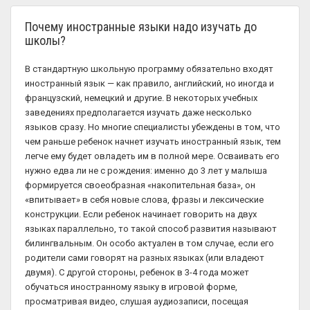
Почему иностранные языки надо изучать до
школы?
В стандартную школьную программу обязательно входят
иностранный язык — как правило, английский, но иногда и
французский, немецкий и другие. В некоторых учебных
заведениях предполагается изучать даже несколько
языков сразу. Но многие специалисты убеждены в том, что
чем раньше ребенок начнет изучать иностранный язык, тем
легче ему будет овладеть им в полной мере. Осваивать его
нужно едва ли не с рождения: именно до 3 лет у малыша
формируется своеобразная «накопительная база», он
«впитывает» в себя новые слова, фразы и лексические
конструкции. Если ребенок начинает говорить на двух
языках параллельно, то такой способ развития называют
билингвальным. Он особо актуален в том случае, если его
родители сами говорят на разных языках (или владеют
двумя). С другой стороны, ребенок в 3-4 года может
обучаться иностранному языку в игровой форме,
просматривая видео, слушая аудиозаписи, посещая