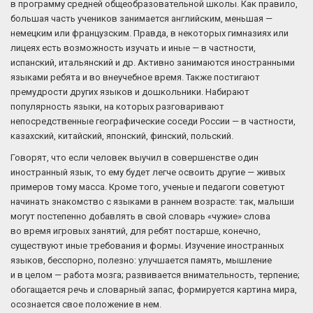
в программу средней общеобразовательной школы. Как правило,
большая часть учеников занимается английским, меньшая —
немецким или французским. Правда, в некоторых гимназиях или
лицеях есть возможность изучать и иные — в частности,
испанский, итальянский и др. Активно занимаются иностранными
языками ребята и во внеучебное время. Также постигают
премудрости других языков и дошкольники. Набирают
популярность языки, на которых разговаривают
непосредственные географические соседи России — в частности,
казахский, китайский, японский, финский, польский.
Говорят, что если человек выучил в совершенстве один
иностранный язык, то ему будет легче освоить другие — живых
примеров тому масса. Кроме того, ученые и педагоги советуют
начинать знакомство с языками в раннем возрасте: так, малыши
могут постепенно добавлять в свой словарь «чужие» слова
во время игровых занятий, для ребят постарше, конечно,
существуют иные требования и формы. Изучение иностранных
языков, бесспорно, полезно: улучшается память, мышление
и в целом — работа мозга; развивается внимательность, терпение;
обогащается речь и словарный запас, формируется картина мира,
осознается свое положение в нем.