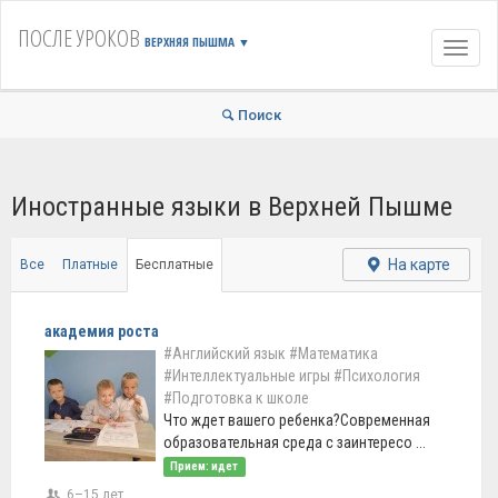
ПОСЛЕ УРОКОВ
ВЕРХНЯЯ ПЫШМА
▼
Навиг
Поиск
Иностранные языки в Верхней Пышме
На карте
Все
Платные
Бесплатные
академия роста
#Английский язык
#Математика
#Интеллектуальные игры
#Психология
#Подготовка к школе
Что ждет вашего ребенка?Современная
образовательная среда с заинтересо ...
Прием: идет
6–15 лет