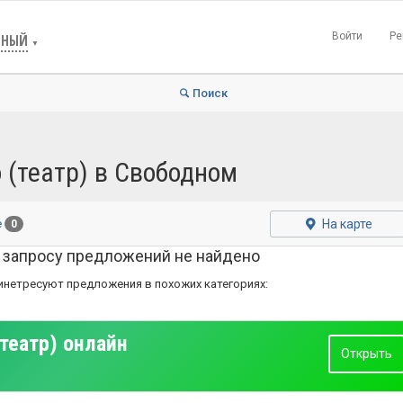
Войти
Ре
ДНЫЙ
▼
Поиск
 (театр) в Свободном
На карте
е
0
 запросу предложений не найдено
инетресуют предложения в похожих категориях:
театр) онлайн
Открыть