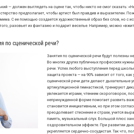
ий — должен выглядеть на сцене так, чтобы никто не смог сказать: «Н
стерство предполагает, чтобы артист был правдив и выразителен. Пож
има. С ее помощью создается художественный образ без слов, но с ис
 того, разовьет их фантазию и подарит веселье. Например, можно «вжит
я по сценической речи?
Занятия по сценической речи будут полезны не
Во многих других публичных профессиях нужн
речи. Успех любого выступления перед школь
защита проекта — на 90% зависит от того, как 
сценической речи дети делают дыхательные у
артикуляционной гимнастикой, тренируют дикц
увлекается играми, чтением скороговорок, пос
непринужденной форме помогает развить важ
становится инициативным, но при этом соглас
преодолевает стеснение и страхи, учится выр
память, музыкальный слух. Большой плюс заня
оздоровительном эффекте. При развитии дых
укрепляется сердечно-сосудистая. Так что, по