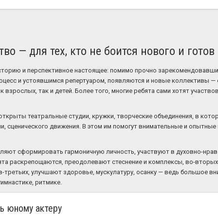
тво — для тех, кто не боится нового и гото
историю и перспективное настоящее: помимо прочно зарекомендовавш
оцесс и устоявшимся репертуаром, появляются и новые коллективы — 
 взрослых, так и детей. Более того, многие ребята сами хотят участво
открыты театральные студии, кружки, творческие объединения, в кото
чи, сценического движения. В этом им помогут внимательные и опытные
оляют сформировать гармоничную личность, участвуют в духовно-нра
ята раскрепощаются, преодолевают стеснение и комплексы, во-вторы
в-третьих, улучшают здоровье, мускулатуру, осанку — ведь большое в
гимнастике, ритмике.
ь юному актеру