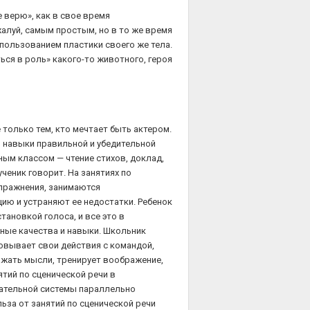
е верю», как в свое время
алуй, самым простым, но в то же время
пользованием пластики своего же тела.
ься в роль» какого-то животного, героя
 только тем, кто мечтает быть актером.
ы навыки правильной и убедительной
ным классом — чтение стихов, доклад,
ученик говорит. На занятиях по
пражнения, занимаются
ию и устраняют ее недостатки. Ребенок
тановкой голоса, и все это в
ные качества и навыки. Школьник
овывает свои действия с командой,
ажать мысли, тренирует воображение,
тий по сценической речи в
ательной системы параллельно
льза от занятий по сценической речи