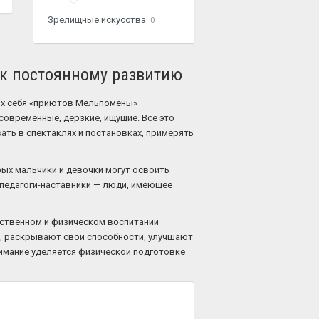
Зрелищные искусства
0
в к постоянному развитию
их себя «приютов Мельпомены»
современные, дерзкие, ищущие. Все это
вать в спектаклях и постановках, примерять
рых мальчики и девочки могут освоить
 педагоги-наставники — люди, имеющее
вственном и физическом воспитании
х, раскрывают свои способности, улучшают
нимание уделяется физической подготовке