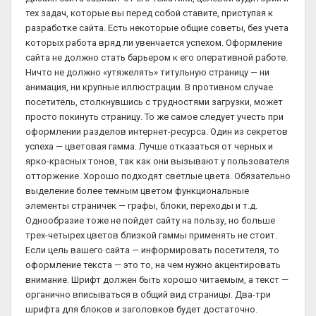
тех задач, которые вы перед собой ставите, приступая к
разработке сайта. Есть некоторые общие советы, без учета
которых работа вряд ли увенчается успехом. Оформление
сайта не должно стать барьером к его оперативной работе.
Ничто не должно «утяжелять» титульную страницу — ни
анимация, ни крупные иллюстрации. В противном случае
посетитель, столкнувшись с трудностями загрузки, может
просто покинуть страницу. То же самое следует учесть при
оформлении разделов интернет-ресурса. Один из секретов
успеха — цветовая гамма. Лучше отказаться от черных и
ярко-красных тонов, так как они вызывают у пользователя
отторжение. Хорошо подходят светлые цвета. Обязательно
выделение более темным цветом функциональные
элементы страничек — графы, блоки, переходы и т.д.
Однообразие тоже не пойдет сайту на пользу, но больше
трех-четырех цветов близкой гаммы применять не стоит.
Если цель вашего сайта — информировать посетителя, то
оформление текста — это то, на чем нужно акцентировать
внимание. Шрифт должен быть хорошо читаемым, а текст —
органично вписываться в общий вид страницы. Два-три
шрифта для блоков и заголовков будет достаточно.