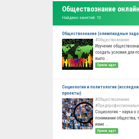
Обществознание онлай
Найдено занятий: 10
Обществознание (олимпиадные зада
#Обществознание
Изучение обществозна
создать условия для 
выпо ...
Прием: идет
Социология и политология (исследо
проекты)
#Обществознание
#Предпрофессиональн
Социология – наука о 
понимании общества, т
изме ...
Прием: идет