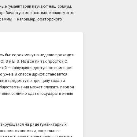
юные гуманитарии изучают наш социум,
ор. Зачастую внешкольное знакомство
граммы — например, ораторского
сь бы: сорок минут в неделю проходить
ОГЭ и ЕГЭ. Но все ли так просто? С
ругой — кажущаяся доступность мешает
о уже в 8 классе шрифт становится
я к предмету по принципу «сдал и
 обществознания может служить первой
чтения отлично сдать государственные
азирующаяся на ряде гуманитарных
 основы экономики, социальная