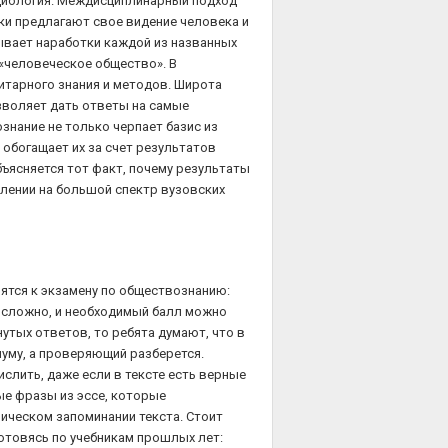
социология. Междисциплинарный подход
уки предлагают свое видение человека и
ывает наработки каждой из названных
 «человеческое общество». В
итарного знания и методов. Широта
зволяет дать ответы на самые
знание не только черпает базис из
 обогащает их за счет результатов
бъясняется тот факт, почему результаты
лении на большой спектр вузовских
ятся к экзамену по обществознанию:
о сложно, и необходимый балл можно
нутых ответов, то ребята думают, что в
муму, а проверяющий разберется.
ислить, даже если в тексте есть верные
ые фразы из эссе, которые
ническом запоминании текста. Стоит
отовясь по учебникам прошлых лет: