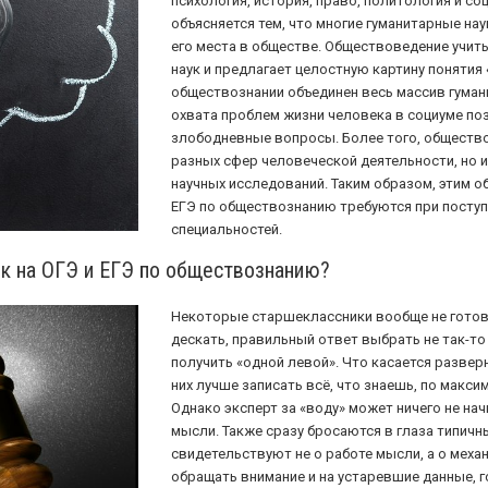
психология, история, право, политология и 
объясняется тем, что многие гуманитарные на
его места в обществе. Обществоведение учит
наук и предлагает целостную картину понятия
обществознании объединен весь массив гуман
охвата проблем жизни человека в социуме по
злободневные вопросы. Более того, общество
разных сфер человеческой деятельности, но и
научных исследований. Таким образом, этим о
ЕГЭ по обществознанию требуются при поступ
специальностей.
к на ОГЭ и ЕГЭ по обществознанию?
Некоторые старшеклассники вообще не готов
дескать, правильный ответ выбрать не так-т
получить «одной левой». Что касается развер
них лучше записать всё, что знаешь, по макси
Однако эксперт за «воду» может ничего не нач
мысли. Также сразу бросаются в глаза типичн
свидетельствуют не о работе мысли, а о меха
обращать внимание и на устаревшие данные, г