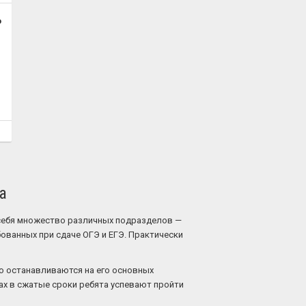
о
а
 себя множество различных подразделов —
бованных при сдаче ОГЭ и ЕГЭ. Практически
но останавливаются на его основных
ах в сжатые сроки ребята успевают пройти