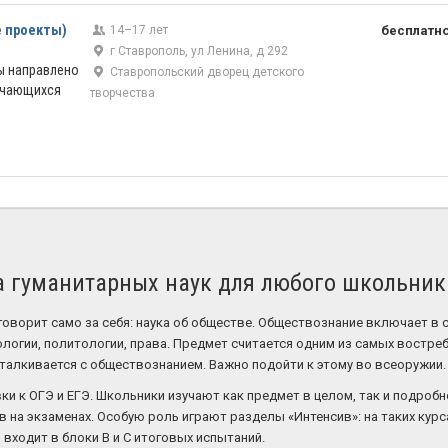
 проекты)
14–17 лет
бесплатн
г Ставрополь, ул Ленина, д 292
ы направлено
Ставропольский дворец детского
учающихся
творчества
а гуманитарных наук для любого школьник
говорит само за себя: наука об обществе. Обществознание включает в
ологии, политологии, права. Предмет считается одним из самых востре
сталкивается с обществознанием. Важно подойти к этому во всеоружии.
и к ОГЭ и ЕГЭ. Школьники изучают как предмет в целом, так и подроб
 на экзаменах. Особую роль играют разделы «Интенсив»: на таких курс
 входит в блоки B и C итоговых испытаний.