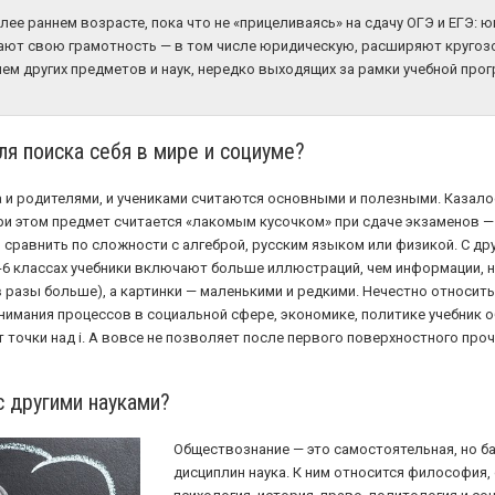
ее раннем возрасте, пока что не «прицеливаясь» на сдачу ОГЭ и ЕГЭ: 
ют свою грамотность — в том числе юридическую, расширяют кругоз
ем других предметов и наук, нередко выходящих за рамки учебной про
ля поиска себя в мире и социуме?
 и родителями, и учениками считаются основными и полезными. Казало
ри этом предмет считается «лакомым кусочком» при сдаче экзаменов — 
сравнить по сложности с алгеброй, русским языком или физикой. С д
 5-6 классах учебники включают больше иллюстраций, чем информации, н
 разы больше), а картинки — маленькими и редкими. Нечестно относитьс
онимания процессов в социальной сфере, экономике, политике учебник
т точки над i. А вовсе не позволяет после первого поверхностного про
с другими науками?
Обществознание — это самостоятельная, но б
дисциплин наука. К ним относится философия,