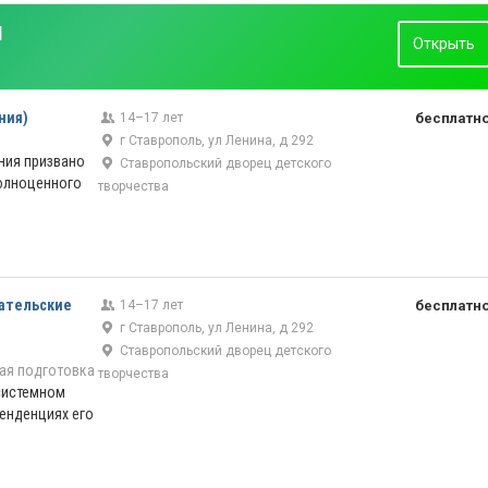
н
Открыть
ния)
14–17 лет
бесплатн
г Ставрополь, ул Ленина, д 292
ния призвано
Ставропольский дворец детского
полноценного
творчества
вательские
14–17 лет
бесплатн
г Ставрополь, ул Ленина, д 292
Ставропольский дворец детского
ая подготовка
творчества
системном
енденциях его