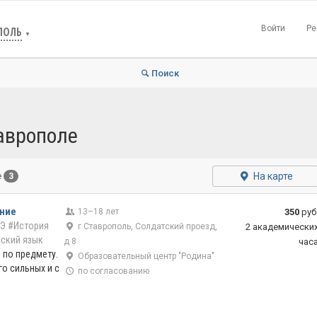
Войти
Ре
ПОЛЬ
▼
Поиск
аврополе
На карте
е
3
ание
13–18 лет
350
руб
ГЭ
#История
г Ставрополь, Солдатский проезд,
2 академически
ский язык
д 8
час
 по предмету.
Образовательный центр "Родина"
го сильных и с
по согласованию