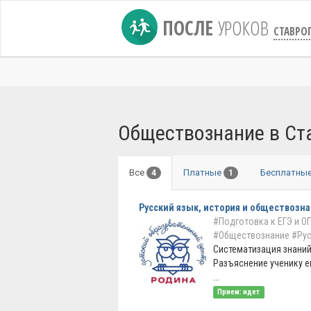
ПОСЛЕ
УРОКОВ
СТАВРО
Обществознание в Ст
Все
Платные
Бесплатны
4
1
Русский язык, история и обществозн
#Подготовка к ЕГЭ и О
#Обществознание
#Рус
Систематизация знаний
Разъяснение ученику е
...
Прием: идет