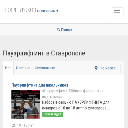
ПОСЛЕ УРОКОВ
СТАВРОПОЛЬ
▼
Навиг
Поиск
Пауэрлифтинг в Ставрополе
На карте
Все
Платные
Бесплатные
Пауэрлифтинг для школьников
#Пауэрлифтинг
#Общая физическая
подготовка
Наборе в секцию ПАУЭРЛИФТИНГА для
юниоров с 10 по 18 лет по фиксирова ...
Прием: идет
10–18 лет