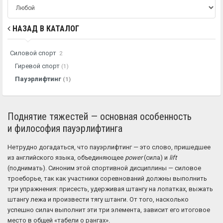
НАЗАД В КАТАЛОГ
Силовой спорт
2
Гиревой спорт
(1)
Пауэрлифтинг
(1)
Поднятие тяжестей — основная особенность
и философия пауэрлифтинга
Нетрудно догадаться, что пауэрлифтинг — это слово, пришедшее
из английского языка, объединяющее
power
(сила) и
lift
(поднимать). Синоним этой спортивной дисциплины — силовое
троеборье, так как участники соревнований должны выполнить
три упражнения: присесть, удерживая штангу на лопатках, выжать
штангу лежа и произвести тягу штанги. От того, насколько
успешно силач выполнит эти три элемента, зависит его итоговое
место в общей «табели о рангах».