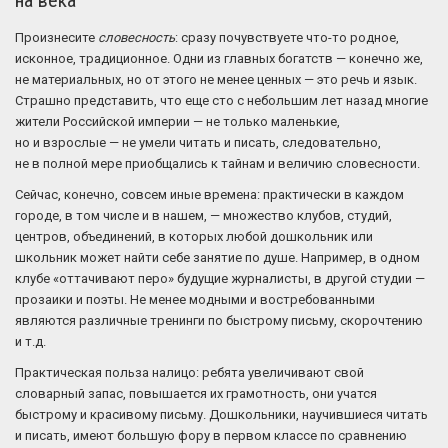
на века
Произнесите
словесность
: сразу почувствуете что-то родное,
исконное, традиционное. Одни из главных богатств — конечно же,
не материальных, но от этого не менее ценных — это речь и язык.
Страшно представить, что еще сто с небольшим лет назад многие
жители Российской империи — не только маленькие,
но и взрослые — не умели читать и писать, следовательно,
не в полной мере приобщались к тайнам и величию словесности.
Сейчас, конечно, совсем иные времена: практически в каждом
городе, в том числе и в нашем, — множество клубов, студий,
центров, объединений, в которых любой дошкольник или
школьник может найти себе занятие по душе. Например, в одном
клубе «оттачивают перо» будущие журналисты, в другой студии —
прозаики и поэты. Не менее модными и востребованными
являются различные тренинги по быстрому письму, скорочтению
и т.д.
Практическая польза налицо: ребята увеличивают свой
словарный запас, повышается их грамотность, они учатся
быстрому и красивому письму. Дошкольники, научившиеся читать
и писать, имеют большую фору в первом классе по сравнению