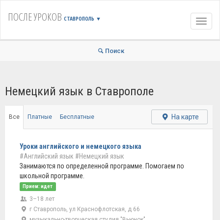
ПОСЛЕ УРОКОВ
СТАВРОПОЛЬ
▼
Навиг
Поиск
Немецкий язык в Ставрополе
На карте
Все
Платные
Бесплатные
Уроки английского и немецкого языка
#Английский язык
#Немецкий язык
Занимаются по определенной программе. Помогаем по
школьной программе.
Прием: идет
3–18 лет
г Ставрополь, ул Краснофлотская, д 66
музыкально-творческая студия "Вьюнок"