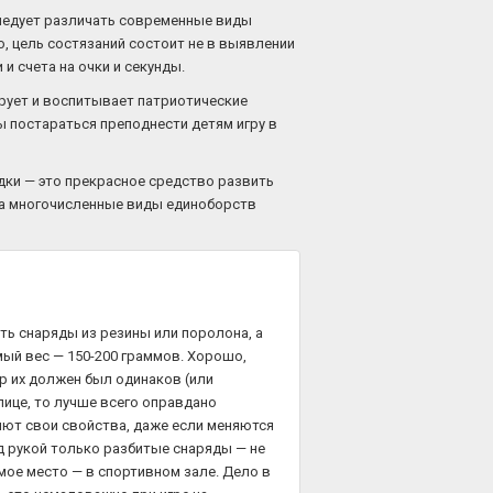
следует различать современные виды
о, цель состязаний состоит не в выявлении
и счета на очки и секунды.
ирует и воспитывает патриотические
ы постараться преподнести детям игру в
одки — это прекрасное средство развить
, а многочисленные виды единоборств
ть снаряды из резины или поролона, а
мый вес — 150-200 граммов. Хорошо,
р их должен был одинаков (или
лице, то лучше всего оправдано
яют свои свойства, даже если меняются
д рукой только разбитые снаряды — не
амое место — в спортивном зале. Дело в