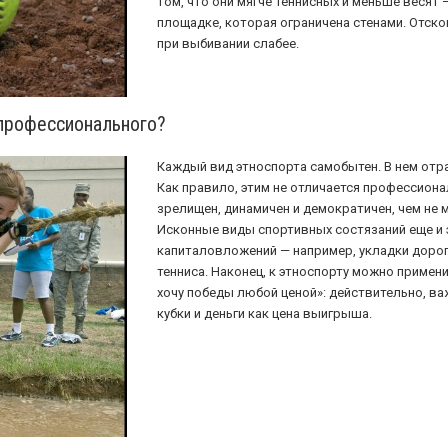
том, что они мягче теннисных и меньше весят 
площадке, которая ограничена стенами. Отско
при выбивании слабее.
 профессионального?
Каждый вид этноспорта самобытен. В нем отра
Как правило, этим не отличается профессион
зрелищен, динамичен и демократичен, чем не 
Исконные виды спортивных состязаний еще и
капиталовложений — например, укладки доро
тенниса. Наконец, к этноспорту можно примени
хочу победы любой ценой»: действительно, ва
кубки и деньги как цена выигрыша.