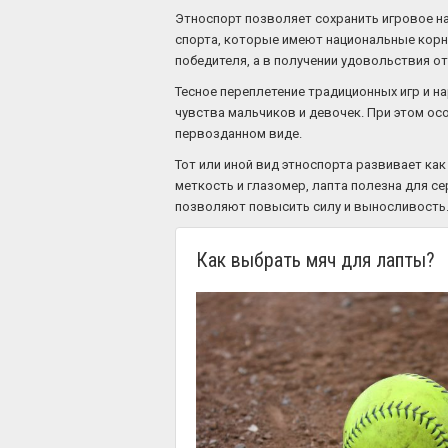
Этноспорт позволяет сохранить игровое на
спорта, которые имеют национальные корни
победителя, а в получении удовольствия от
Тесное переплетение традиционных игр и н
чувства мальчиков и девочек. При этом ос
первозданном виде.
Тот или иной вид этноспорта развивает как
меткость и глазомер, лапта полезна для с
позволяют повысить силу и выносливость
Как выбрать мяч для лапты?