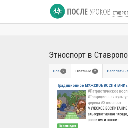
ПОСЛЕ
УРОКОВ
СТАВРО
Этноспорт в Ставроп
Все
Платные
Бесплатны
2
2
Традиционное МУЖСКОЕ ВОСПИТАНИЕ
#Патриотическое восп
#Традиционная культу
дерева
#Этноспорт
МУЖСКОЕ ВОСПИТАНИЕ -
альтернативная площа
развития и воспит ...
Прием: идет