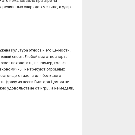
— это немаловажно при игре на
к резиновых снарядов меньше, а удар
жена культура этноса и его ценности.
альный спорт. Любой вид этноспорта
может похвастать, например, гольф.
 экономичны, не требуют огромных
гостоящего газона для большого
ть фразу из песни Виктора Цоя: «я не
жно удовольствие от игры, а не медали,