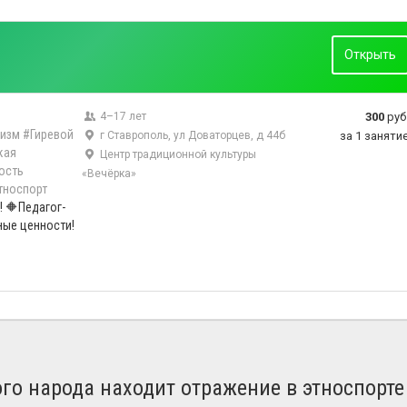
Открыть
4–17 лет
300
руб
низм
#Гиревой
г Ставрополь, ул Доваторцев, д 44б
за 1 заняти
кая
Центр традиционной культуры
ость
«Вечёрка»
тноспорт
 🔶Педагог-
ные ценности!
го народа находит отражение в этноспорте