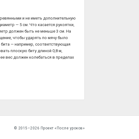
еревянными и не иметь дополнительную
диаметр — 5 см. Что касается рукоятки,
метр должен быть не меньше 3 см. На
щение, чтобы ударять по мячу было
я бита — например, соответствующая
овать плоскую биту длиной 0,8 м,
м ее вес должен колебаться в пределах
© 2015–2026 Проект «После уроков»