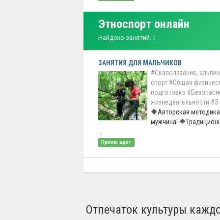
Этноспорт онлайн
Найдено занятий: 1
ЗАНЯТИЯ ДЛЯ МАЛЬЧИКОВ
#Скалолазание, альпи
спорт
#Общая физичес
подготовка
#Безопасн
жизнедеятельности
#Э
🔶Авторская методика!
мужчина! 🔶Традицион
...
Прием: идет
Отпечаток культуры каждо