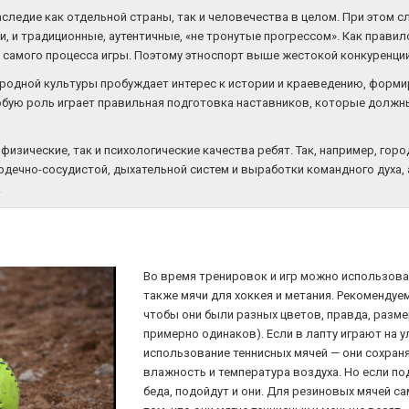
следие как отдельной страны, так и человечества в целом. При этом 
, и традиционные, аутентичные, «не тронутые прогрессом». Как правил
 самого процесса игры. Поэтому этноспорт выше жестокой конкуренции 
ародной культуры пробуждает интерес к истории и краеведению, форм
обую роль играет правильная подготовка наставников, которые должн
 физические, так и психологические качества ребят. Так, например, гор
ердечно-сосудистой, дыхательной систем и выработки командного духа
.
Во время тренировок и игр можно использова
также мячи для хоккея и метания. Рекомендуе
чтобы они были разных цветов, правда, разме
примерно одинаков). Если в лапту играют на у
использование теннисных мячей — они сохран
влажность и температура воздуха. Но если по
беда, подойдут и они. Для резиновых мячей с