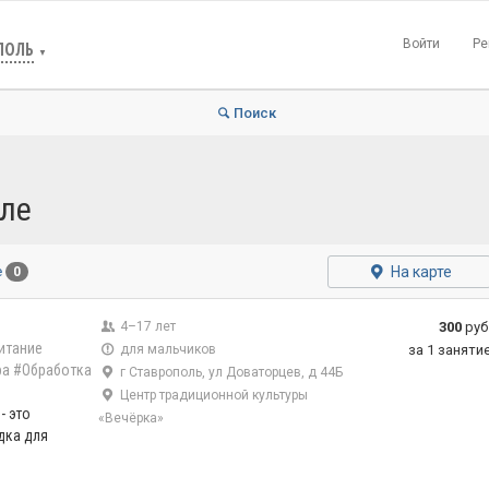
Войти
Ре
ПОЛЬ
▼
Поиск
оле
На карте
е
0
4–17 лет
300
руб
итание
для мальчиков
за 1 заняти
ра
#Обработка
г Ставрополь, ул Доваторцев, д 44Б
Центр традиционной культуры
 это
«Вечёрка»
дка для