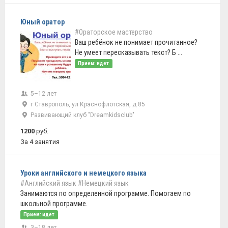
Юный оратор
#Ораторское мастерство
Ваш ребёнок не понимает прочитанное?
Не умеет пересказывать текст? Б ...
Прием: идет
5–12 лет
г Ставрополь, ул Краснофлотская, д 85
Развивающий клуб "Dreamkidsclub"
1200
руб.
За 4 занятия
Уроки английского и немецкого языка
#Английский язык
#Немецкий язык
Занимаются по определенной программе. Помогаем по
школьной программе.
Прием: идет
3–18 лет