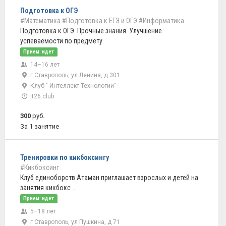
Подготовка к ОГЭ
#Математика
#Подготовка к ЕГЭ и ОГЭ
#Информатика
Подготовка к ОГЭ. Прочные знания. Улучшение
успеваемости по предмету.
Прием: идет
14–16 лет
г Ставрополь, ул Ленина, д 301
Клуб " Интеллект Технологии"
it26.club
300
руб.
За 1 занятие
Тренировки по кикбоксингу
#Кикбоксинг
Клуб единоборств Атаман приглашает взрослых и детей на
занятия кикбокс ...
Прием: идет
5–18 лет
г Ставрополь, ул Пушкина, д 71