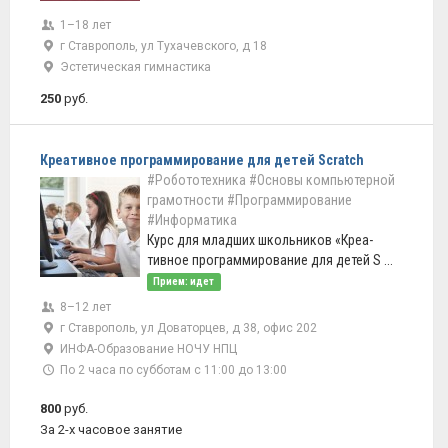
1–18 лет
г Ставрополь, ул Тухачевского, д 18
Эстетическая гимнастика
250
руб.
Креа­тивное програм­мирование для детей Scratch
#Робототехника
#Основы компьютерной
грамотности
#Программирование
#Информатика
Курс для младших школьников «Креа­
тивное програм­мирование для детей S ...
Прием: идет
8–12 лет
г Ставрополь, ул Доваторцев, д 38, офис 202
ИНФА-Образование НОЧУ НПЦ
По 2 часа по субботам с 11:00 до 13:00
800
руб.
За 2-х часовое занятие