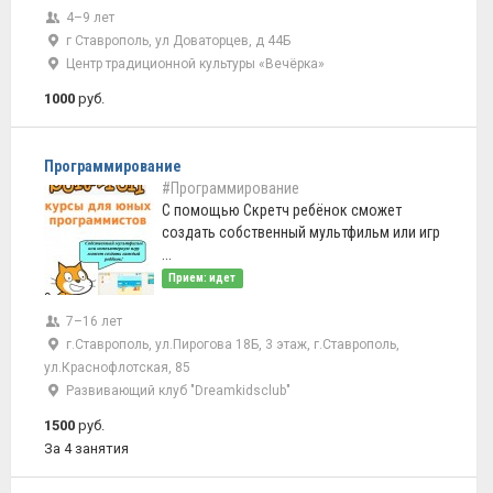
4–9 лет
г Ставрополь, ул Доваторцев, д 44Б
Центр традиционной культуры «Вечёрка»
1000
руб.
Программирование
#Программирование
С помощью Скретч ребёнок сможет
создать собственный мультфильм или игр
...
Прием: идет
7–16 лет
г.Ставрополь, ул.Пирогова 18Б, 3 этаж, г.Ставрополь,
ул.Краснофлотская, 85
Развивающий клуб "Dreamkidsclub"
1500
руб.
За 4 занятия