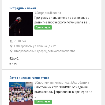
Эстрадный вокал
#Эстрадный вокал
Программа направлена на выявление и
развитие творческого потенциала де ...
Прием: идет
7–18 лет
г Ставрополь, ул Ленина, д 292
Ставропольский дворец детского творчества
52
руб.
в час
Эстетическая гимнастика
#Спортивная гимнастика
#Акробатика
Спортивный клуб "ОЛИМП" объединил
высококвалифицированных тренеров по
...
Прием: идет