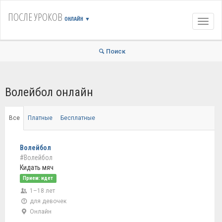
ПОСЛЕ УРОКОВ
ОНЛАЙН
▼
Навиг
Поиск
Волейбол онлайн
Все
Платные
Бесплатные
Волейбол
#Волейбол
Кидать мяч
Прием: идет
1–18 лет
для девочек
Онлайн