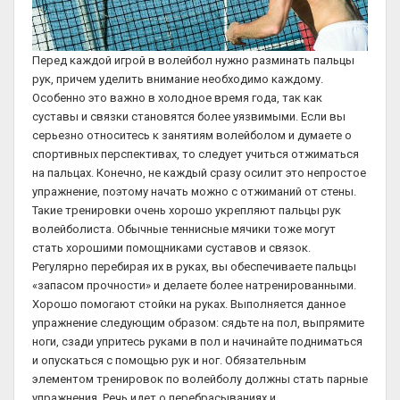
Перед каждой игрой в волейбол нужно разминать пальцы
рук, причем уделить внимание необходимо каждому.
Особенно это важно в холодное время года, так как
суставы и связки становятся более уязвимыми. Если вы
серьезно относитесь к занятиям волейболом и думаете о
спортивных перспективах, то следует учиться отжиматься
на пальцах. Конечно, не каждый сразу осилит это непростое
упражнение, поэтому начать можно с отжиманий от стены.
Такие тренировки очень хорошо укрепляют пальцы рук
волейболиста. Обычные теннисные мячики тоже могут
стать хорошими помощниками суставов и связок.
Регулярно перебирая их в руках, вы обеспечиваете пальцы
«запасом прочности» и делаете более натренированными.
Хорошо помогают стойки на руках. Выполняется данное
упражнение следующим образом: сядьте на пол, выпрямите
ноги, сзади упритесь руками в пол и начинайте подниматься
и опускаться с помощью рук и ног. Обязательным
элементом тренировок по волейболу должны стать парные
упражнения. Речь идет о перебрасываниях и