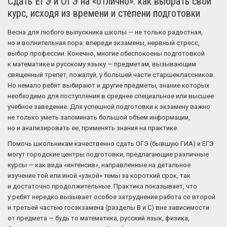
Сдать ЕГЭ и ОГЭ на «отлично»: как выбрать свой
курс, исходя из времени и степени подготовки
Весна для любого выпускника школы — не только радостная,
но и волнительная пора: впереди экзамены, нервный стресс,
выбор профессии. Конечно, многие обеспокоены подготовкой
к математике и русскому языку — предметам, вызывающим
священный трепет, пожалуй, у большей части старшеклассников.
Но немало ребят выбирают и другие предметы, знание которых
необходимо для поступления в среднее специальное или высшее
учебное заведение. Для успешной подготовки к экзамену важно
не только уметь запоминать большой объем информации,
но и анализировать ее, применять знания на практике.
Помочь школьникам качественно сдать ОГЭ (бывшую ГИА) и ЕГЭ
могут городские центры подготовки, предлагающие различные
курсы — как вида «интенсив», направленные на детальное
изучение той или иной «узкой» темы за короткий срок, так
и достаточно продолжительные. Практика показывает, что
у ребят нередко вызывает особое затруднение работа со второй
и третьей частью госэкзамена (разделы B и C) вне зависимости
от предмета — будь то математика, русский язык, физика,