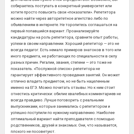
собираетесь поступать в конкретный университет или
хотите просто повысить свои «показатели». Репетитора
можно найти через авторитетное агентство либо по
объявлениям в интернете. Не торопитесь соглашаться на
первый попавшийся вариант. Проанализируйте
кандидатуры на роль репетитора, сравните опыт работы,
успехи в своем направлении. Хороший репетитор — это не
всегда педагог. Есть немало примеров знатоков в того или
иного предмета, не работающих по специальности в силу
разных причин. Регалии, звания, степени — это тоже не
показатель. «Послужной список» репетитора не
гарантирует эффективного проведения занятий. Он может
отлично владеть предметом, но не быть нацеленным
именно на ЕГЭ. Можно почитать отзывы. Но к ним стоит
отнестись критически: обилие хвалебных комментариев не
всегда правдиво. Лучше поговорить с реальными
выпускниками, которые занимались с репетитором и
успешно поступили по нужному направлению. Наиболее
оптимальный вариант найти преподавателя с помощью
родственников, друзей и знакомых. Они, что называется,
плохого не посоветуют.