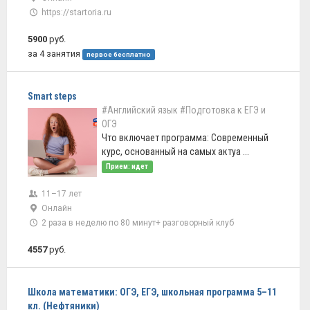
https://startoria.ru
5900
руб.
за 4 занятия
первое бесплатно
Smart steps
#Английский язык
#Подготовка к ЕГЭ и
ОГЭ
Что включает программа: Современный
курс, основанный на самых актуа ...
Прием: идет
11–17 лет
Онлайн
2 раза в неделю по 80 минут+ разговорный клуб
4557
руб.
Школа математики: ОГЭ, ЕГЭ, школьная программа 5–11
кл. (Нефтяники)