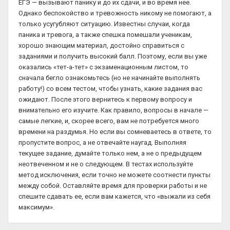
ЕГЭ — вызывают панику и до их сдачи, и во время нее.
Однако беспокойство и тревожность никому не помогают, а
только усугубляют ситуацию. Известны случаи, когда
паника и тревога, а также спешка помешали ученикам,
хорошо знающим материал, достойно справиться с
заданиями и получить высокий балл. Поэтому, если вы уже
оказались «тет-а-тет» с экзаменационным листом, то
сначала бегло ознакомьтесь (но не начинайте выполнять
работу!) со всем тестом, чтобы узнать, какие задания вас
ожидают. После этого вернитесь к первому вопросу и
внимательно его изучите. Как правило, вопросы в начале —
самые легкие, и, скорее всего, вам не потребуется много
времени на раздумья. Но если вы сомневаетесь в ответе, то
пропустите вопрос, а не отвечайте наугад. Выполняя
текущее задание, думайте только нем, а не о предыдущем
неотвеченном и не о следующем. В тестах используйте
метод исключения, если точно не можете соотнести пункты
между собой. Оставляйте время для проверки работы и не
спешите сдавать ее, если вам кажется, что «выжали из себя
максимум».