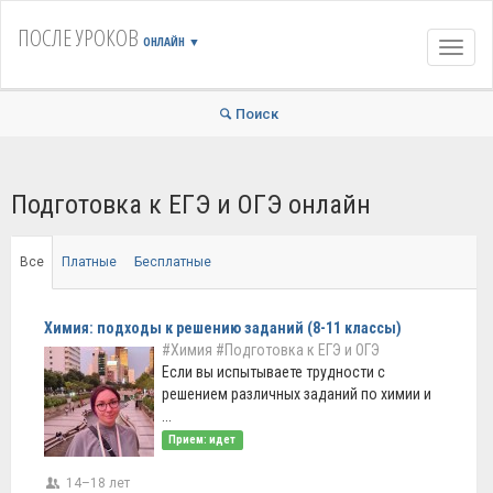
ПОСЛЕ УРОКОВ
ОНЛАЙН
▼
Навиг
Поиск
Подготовка к ЕГЭ и ОГЭ онлайн
Все
Платные
Бесплатные
Химия: подходы к решению заданий (8-11 классы)
#Химия
#Подготовка к ЕГЭ и ОГЭ
Если вы испытываете трудности с
решением различных заданий по химии и
...
Прием: идет
14–18 лет