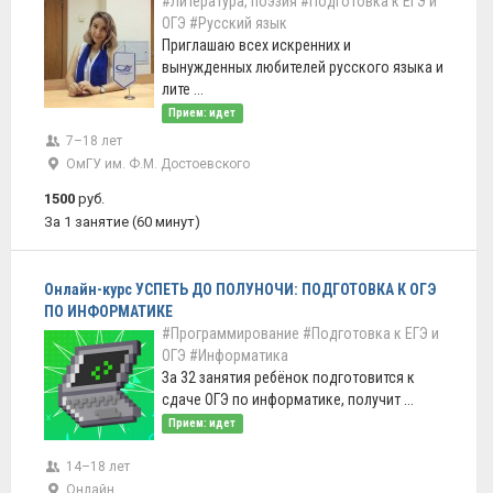
#Литература, поэзия
#Подготовка к ЕГЭ и
ОГЭ
#Русский язык
Приглашаю всех искренних и
вынужденных любителей русского языка и
лите ...
Прием: идет
7–18 лет
ОмГУ им. Ф.М. Достоевского
1500
руб.
За 1 занятие (60 минут)
Онлайн-курс УСПЕТЬ ДО ПОЛУНОЧИ: ПОДГОТОВКА К ОГЭ
ПО ИНФОРМАТИКЕ
#Программирование
#Подготовка к ЕГЭ и
ОГЭ
#Информатика
За 32 занятия ребёнок подготовится к
сдаче ОГЭ по информатике, получит ...
Прием: идет
14–18 лет
Онлайн