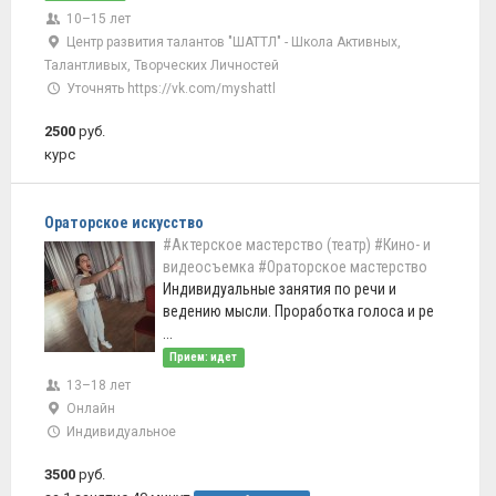
10–15 лет
Центр развития талантов "ШАТТЛ" - Школа Активных,
Талантливых, Творческих Личностей
Уточнять https://vk.com/myshattl
2500
руб.
курс
Ораторское искусство
#Актерское мастерство (театр)
#Кино- и
видеосъемка
#Ораторское мастерство
Индивидуальные занятия по речи и
ведению мысли. Проработка голоса и ре
...
Прием: идет
13–18 лет
Онлайн
Индивидуальное
3500
руб.