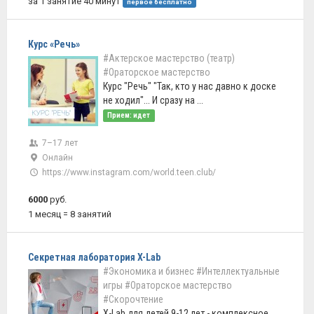
за 1 занятие 40 минут
первое бесплатно
Курс «Речь»
#Актерское мастерство (театр)
#Ораторское мастерство
Курс "Речь" "Так, кто у нас давно к доске
не ходил"... И сразу на ...
Прием: идет
7–17 лет
Онлайн
https://www.instagram.com/world.teen.club/
6000
руб.
1 месяц = 8 занятий
Секретная лаборатория X-Lab
#Экономика и бизнес
#Интеллектуальные
игры
#Ораторское мастерство
#Скорочтение
X-Lab для детей 9-12 лет - комплексное