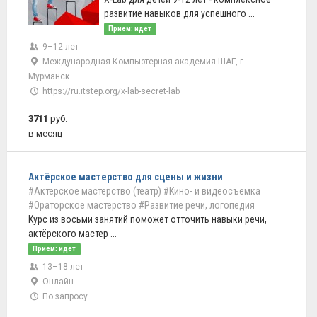
развитие навыков для успешного ...
Прием: идет
9–12 лет
Международная Компьютерная академия ШАГ, г.
Мурманск
https://ru.itstep.org/x-lab-secret-lab
3711
руб.
в месяц
Актёрское мастерство для сцены и жизни
#Актерское мастерство (театр)
#Кино- и видеосъемка
#Ораторское мастерство
#Развитие речи, логопедия
Курс из восьми занятий поможет отточить навыки речи,
актёрского мастер ...
Прием: идет
13–18 лет
Онлайн
По запросу