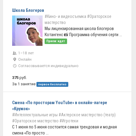
Школа Блогеров
#Кино- и видеосъемка
#Ораторское
мастерство
Мы лицензированная школа блогеров
Котангенс 📸 Программа обучения серти ...
Прием: идет
1–18 лет
Онлайн
Согласовывается индивидуально
375
руб.
За 1 занятие
первое бесплатно
Смена «По просторам YouTube» в онлайн-лагере
«Кружок»
#Интеллектуальные игры
#Актерское мастерство (театр)
#Ораторское мастерство
#Игротеки
С 1 июня по 5 июня состоится самая трендовая и модная
смена «По просто ...