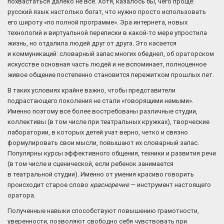
похвастаться далеко не все. Хотя, казалось бы, чего проще:
русский язык настолько богат, что нужно просто использовать
его широту «по полной программе». Эра интернета, новых
технологий и виртуальной переписки в какой-то мере упростила
жизнь, но отдалила людей друг от друга. Это касается
и коммуникаций: словарный запас многих обеднел, об ораторском
искусстве основная часть людей и не вспоминает, полноценное
живое общение постепенно становится пережитком прошлых лет.
В таких условиях крайне важно, чтобы представители
подрастающего поколения не стали «говорящими немыми».
Именно поэтому все более востребованы различные студии,
коллективы (в том числе при театральных кружках), творческие
лаборатории, в которых детей учат верно, четко и связно
формулировать свои мысли, повышают их словарный запас.
Популярны курсы эффективного общения, техники и развития речи
(в том числе и сценической, если ребенок занимается
в театральной студии). Именно от умения красиво говорить
происходит старое слово
красноречие
— инструмент настоящего
оратора.
Полученные навыки способствуют повышению грамотности,
уверенности, позволяют свободно себя чувствовать при