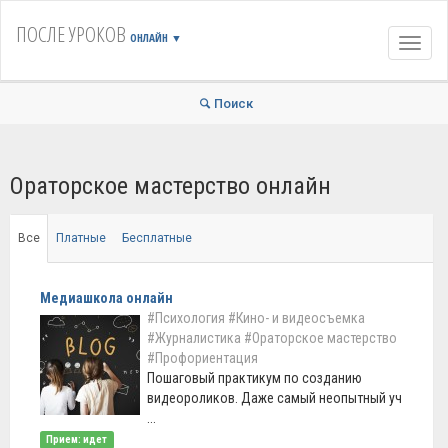
ПОСЛЕ УРОКОВ
ОНЛАЙН
▼
Навиг
Поиск
Ораторское мастерство онлайн
Все
Платные
Бесплатные
Медиашкола онлайн
#Психология
#Кино- и видеосъемка
#Журналистика
#Ораторское мастерство
#Профориентация
Пошаговый практикум по созданию
видеороликов. Даже самый неопытный уч
...
Прием: идет