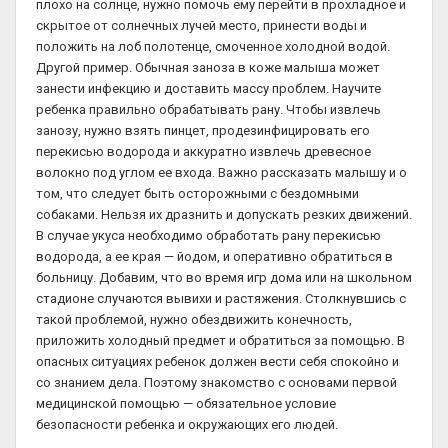
плохо на солнце, нужно помочь ему перейти в прохладное и
скрытое от солнечных лучей место, принести воды и
положить на лоб полотенце, смоченное холодной водой.
Другой пример. Обычная заноза в коже малыша может
занести инфекцию и доставить массу проблем. Научите
ребенка правильно обрабатывать рану. Чтобы извлечь
занозу, нужно взять пинцет, продезинфицировать его
перекисью водорода и аккуратно извлечь древесное
волокно под углом ее входа. Важно рассказать малышу и о
том, что следует быть осторожными с бездомными
собаками. Нельзя их дразнить и допускать резких движений.
В случае укуса необходимо обработать рану перекисью
водорода, а ее края — йодом, и оперативно обратиться в
больницу. Добавим, что во время игр дома или на школьном
стадионе случаются вывихи и растяжения. Столкнувшись с
такой проблемой, нужно обездвижить конечность,
приложить холодный предмет и обратиться за помощью. В
опасных ситуациях ребенок должен вести себя спокойно и
со знанием дела. Поэтому знакомство с основами первой
медицинской помощью — обязательное условие
безопасности ребенка и окружающих его людей.