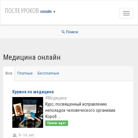
ПОСЛЕ УРОКОВ
ОНЛАЙН
▼
Навиг
Поиск
Медицина онлайн
Все
Платные
Бесплатные
Кружок по медицине
#Медицина
Курс, посвященный исправлению
неполадок человеческого организма.
Короб ...
Прием: идет
9–16 лет