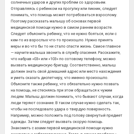
солнечных ударов и других проблем со здоровьем.
Отправляясь с ребенком на прогулку или пикник, следует
понимать, что помощь может потребоваться взрослому.
Поэтому рассказать малышу об основах первой
медицинской помощи нужно в самом раннем возрасте.
Следует объяснить ребенку, что не нужно бояться, если с
кем-то из взрослых что-то произошло. Нужно принять
меры и во что бы то ни стало спасти жизнь. Самое главное
— научите малыша звонить в службу спасения. Расскажите,
что набрав «03» или «103» по сотовому телефону, можно
вызвать медицинскую бригаду. Соответственно, малыш
должен знать свой домашний адрес или место нахождения
и уметь сказать диспетчеру, что именно произошло.
Объясните также ребенку, что обязательно нужно позвать
на помощь, не стесняясь при этом обращаться к чужим
людям. Малыш должен понимать, что бывают случаи, когда
люди теряют сознание. В таком случае нужно сделать так,
чтобы не последовало удара о твердую поверхность.
Например, можно положить под голову свернутый предмет
одежды. Затем следует вызвать скорую помощь.
Знакомить с азами первой медицинской помощи нужно