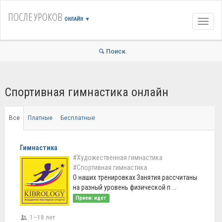
ПОСЛЕ УРОКОВ
ОНЛАЙН
▼
Навиг
Поиск
Спортивная гимнастика онлайн
Все
Платные
Бесплатные
Гимнастика
#Художественная гимнастика
#Спортивная гимнастика
О наших тренировках Занятия рассчитаны
на разный уровень физической п ...
Прием: идет
1–18 лет