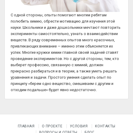
С одной стороны, опыты помогают многим ребятам
полюбить химию, обрести мотивацию для изучения этой
науки. Школьники и даже дошкольники мечтают повторить
эксперименты самостоятельно, узнать о взаимодействии
веществ. В ряду современных опытов много красочных,
привлекающих внимание — именно этим объясняется их
успех. Многие кружки химии главной своей задачей ставят
проведение экспериментов. Но с другой стороны, тем, кто
выберет профессию, связанную с химией, должен
прекрасно разбираться и в теории, а также уметь решать
уравнения и задачи. Простого умения сделать опыт по
принципу «берем одно вещество, смешиваем с другим и
отходим подальше» будет явно недостаточно.
ГЛАВНАЯ
О ПРОЕКТЕ
УСЛОВИЯ
КОНТАКТЫ
ВОПРОСЫ И ОТВЕТЫ
БЛОГ