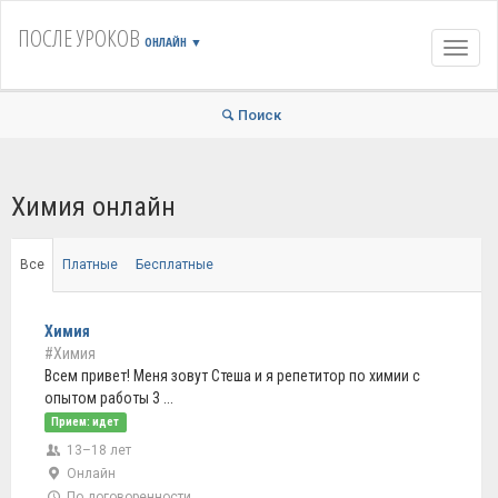
ПОСЛЕ УРОКОВ
ОНЛАЙН
▼
Навиг
Поиск
Химия онлайн
Все
Платные
Бесплатные
Химия
#Химия
Всем привет! Меня зовут Стеша и я репетитор по химии с
опытом работы 3 ...
Прием: идет
13–18 лет
Онлайн
По договоренности