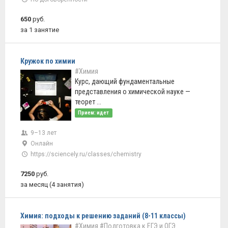
650
руб.
за 1 занятие
Кружок по химии
#Химия
Курс, дающий фундаментальные
представления о химической науке —
теорет ...
Прием: идет
9–13 лет
Онлайн
https://sciencely.ru/classes/chemistry
7250
руб.
за месяц (4 занятия)
Химия: подходы к решению заданий (8-11 классы)
#Химия
#Подготовка к ЕГЭ и ОГЭ