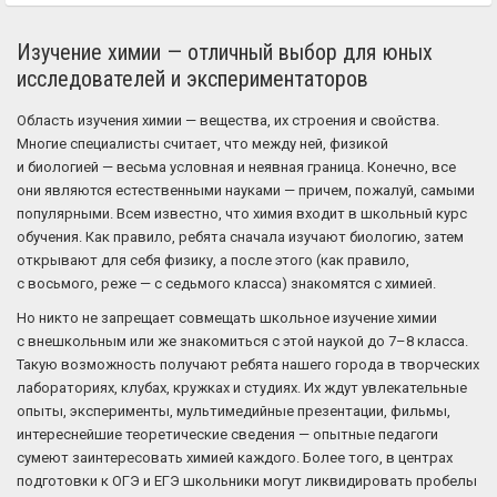
Изучение химии — отличный выбор для юных
исследователей и экспериментаторов
Область изучения химии — вещества, их строения и свойства.
Многие специалисты считает, что между ней, физикой
и биологией — весьма условная и неявная граница. Конечно, все
они являются естественными науками — причем, пожалуй, самыми
популярными. Всем известно, что химия входит в школьный курс
обучения. Как правило, ребята сначала изучают биологию, затем
открывают для себя физику, а после этого (как правило,
с восьмого, реже — с седьмого класса) знакомятся с химией.
Но никто не запрещает совмещать школьное изучение химии
с внешкольным или же знакомиться с этой наукой до 7–8 класса.
Такую возможность получают ребята нашего города в творческих
лабораториях, клубах, кружках и студиях. Их ждут увлекательные
опыты, эксперименты, мультимедийные презентации, фильмы,
интереснейшие теоретические сведения — опытные педагоги
сумеют заинтересовать химией каждого. Более того, в центрах
подготовки к ОГЭ и ЕГЭ школьники могут ликвидировать пробелы